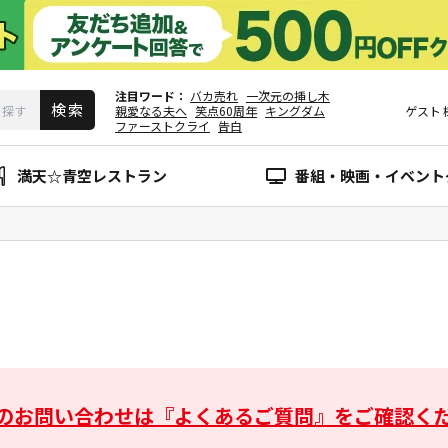
注目ワード
バカ売れ
一次元の挿し木
親愛なる夫へ
笑点60周年
キングダム
ゲスト
ファーストクライ
告白
満天☆青空レストラン
番組・映画・イベント
のお問い合わせは
『よくあるご質問』をご確認く