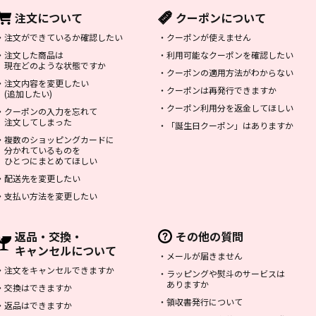
注文について
クーポンについて
・
注文ができているか確認したい
・
クーポンが使えません
・
注文した商品は
・
利用可能なクーポンを確認したい
現在どのような状態ですか
・
クーポンの適用方法がわからない
・
注文内容を変更したい
・
クーポンは再発行できますか
(追加したい)
・
クーポン利用分を返金してほしい
・
クーポンの入力を忘れて
注文してしまった
・
「誕生日クーポン」はありますか
・
複数のショッピングカードに
分かれているものを
ひとつにまとめてほしい
・
配送先を変更したい
・
支払い方法を変更したい
返品・交換・
その他の質問
キャンセルについて
・
メールが届きません
・
注文をキャンセルできますか
・
ラッピングや熨斗のサービスは
ありますか
・
交換はできますか
・
領収書発行について
・
返品はできますか