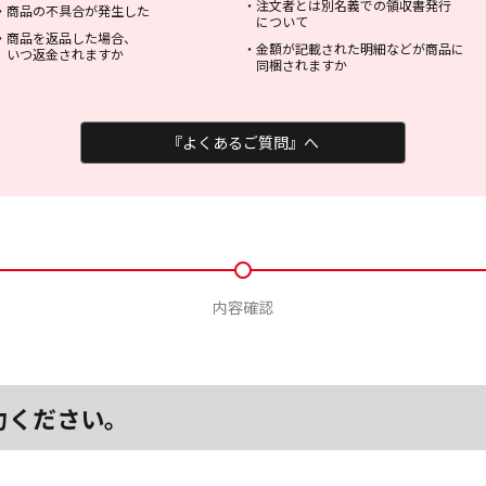
・
注文者とは別名義での領収書発行
・
商品の不具合が発生した
について
・
商品を返品した場合、
・
金額が記載された明細などが商品に
いつ返金されますか
同梱されますか
『よくあるご質問』へ
内容確認
力ください。