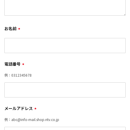
お名前
*
電話番号
*
例：0312345678
メールアドレス
*
例：abc@info-mail.shop.ntv.co.jp