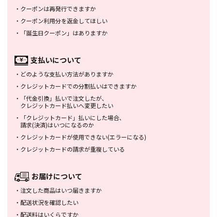
・
クーポンは再発行できますか
・
クーポン利用分を返金してほしい
・
「誕生日クーポン」はありますか
支払いについて
・
どのような支払い方法がありますか
・
クレジットカードでの分割払いは
できますか
・
「代金引換」払いで注文したが、
クレジットカード払いへ変更したい
・
「クレジットカード」払いにした場合、
請求(決済)はいつになるのか
・
クレジットカードが使用できない
(エラーになる)
・
クレジットカードの請求が重複している
お届けについて
・
注文した商品はいつ届きますか
・
配送状況を確認したい
・
配送料はいくらですか