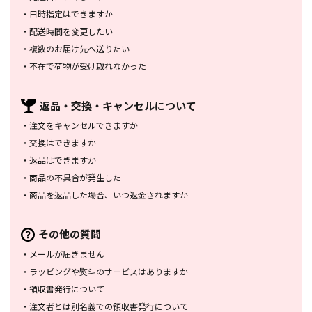
・
日時指定はできますか
・
配送時間を変更したい
・
複数のお届け先へ送りたい
・
不在で荷物が受け取れなかった
返品・交換・
キャンセルについて
・
注文をキャンセルできますか
・
交換はできますか
・
返品はできますか
・
商品の不具合が発生した
・
商品を返品した場合、
いつ返金されますか
その他の質問
・
メールが届きません
・
ラッピングや熨斗のサービスは
ありますか
・
領収書発行について
・
注文者とは別名義での領収書発行
について