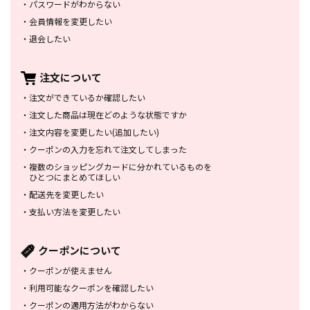
・
パスワードがわからない
・
会員情報を変更したい
・
退会したい
注文について
・
注文ができているか確認したい
・
注文した商品は
現在どのような状態ですか
・
注文内容を変更したい
(追加したい)
・
クーポンの入力を忘れて
注文してしまった
・
複数のショッピングカードに
分かれているものを
ひとつにまとめてほしい
・
配送先を変更したい
・
支払い方法を変更したい
クーポンについて
・
クーポンが使えません
・
利用可能なクーポンを確認したい
・
クーポンの適用方法がわからない