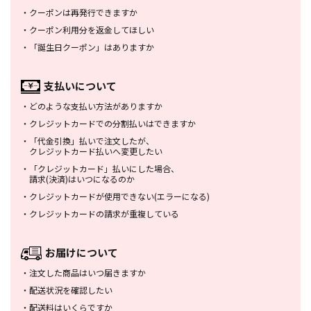
・
クーポンは再発行できますか
・
クーポン利用分を返金してほしい
・
「誕生日クーポン」はありますか
支払いについて
・
どのような支払い方法がありますか
・
クレジットカードでの分割払いは
できますか
・
「代金引換」払いで注文したが、
クレジットカード払いへ変更したい
・
「クレジットカード」払いにした場合、
請求(決済)はいつになるのか
・
クレジットカードが使用できない
(エラーになる)
・
クレジットカードの請求が重複している
お届けについて
・
注文した商品はいつ届きますか
・
配送状況を確認したい
・
配送料はいくらですか