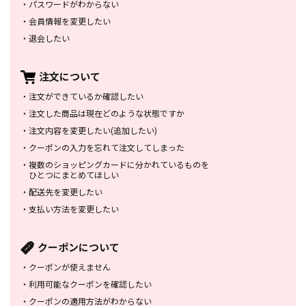
・
パスワードがわからない
・
会員情報を変更したい
・
退会したい
注文について
・
注文ができているか確認したい
・
注文した商品は
現在どのような状態ですか
・
注文内容を変更したい
(追加したい)
・
クーポンの入力を忘れて
注文してしまった
・
複数のショッピングカードに
分かれているものを
ひとつにまとめてほしい
・
配送先を変更したい
・
支払い方法を変更したい
クーポンについて
・
クーポンが使えません
・
利用可能なクーポンを確認したい
・
クーポンの適用方法がわからない