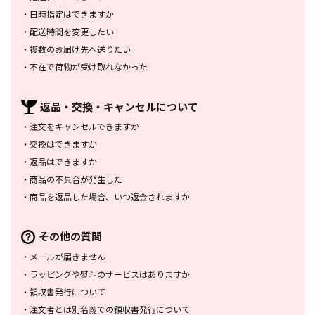
・
日時指定はできますか
・
配送時間を変更したい
・
複数のお届け先へ送りたい
・
不在で荷物が受け取れなかった
返品・交換・
キャンセルについて
・
注文をキャンセルできますか
・
交換はできますか
・
返品はできますか
・
商品の不具合が発生した
・
商品を返品した場合、
いつ返金されますか
その他の質問
・
メールが届きません
・
ラッピングや熨斗のサービスは
ありますか
・
領収書発行について
・
注文者とは別名義での領収書発行
について