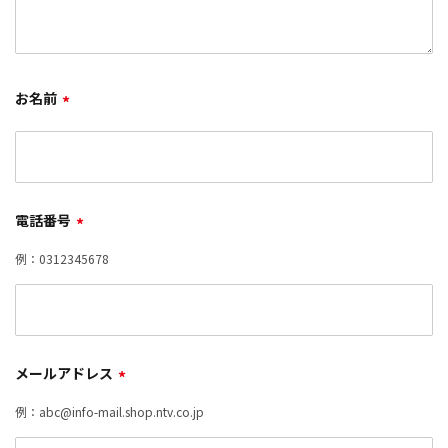
お名前
*
電話番号
*
例：0312345678
メールアドレス
*
例：abc@info-mail.shop.ntv.co.jp