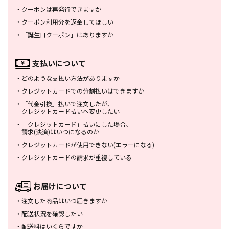
・
クーポンは再発行できますか
・
クーポン利用分を返金してほしい
・
「誕生日クーポン」はありますか
支払いについて
・
どのような支払い方法がありますか
・
クレジットカードでの分割払いは
できますか
・
「代金引換」払いで注文したが、
クレジットカード払いへ変更したい
・
「クレジットカード」払いにした場合、
請求(決済)はいつになるのか
・
クレジットカードが使用できない
(エラーになる)
・
クレジットカードの請求が重複している
お届けについて
・
注文した商品はいつ届きますか
・
配送状況を確認したい
・
配送料はいくらですか