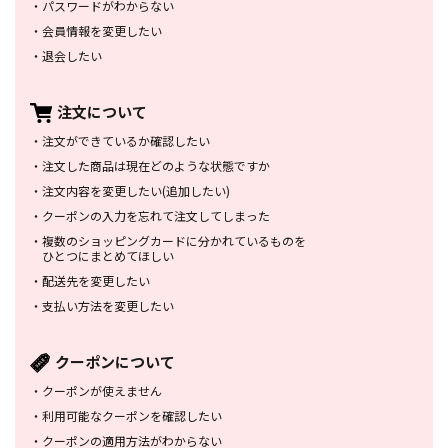
・
パスワードがわからない
・
会員情報を変更したい
・
退会したい
注文について
・
注文ができているか確認したい
・
注文した商品は
現在どのような状態ですか
・
注文内容を変更したい
(追加したい)
・
クーポンの入力を忘れて
注文してしまった
・
複数のショッピングカードに
分かれているものを
ひとつにまとめてほしい
・
配送先を変更したい
・
支払い方法を変更したい
クーポンについて
・
クーポンが使えません
・
利用可能なクーポンを確認したい
・
クーポンの適用方法がわからない