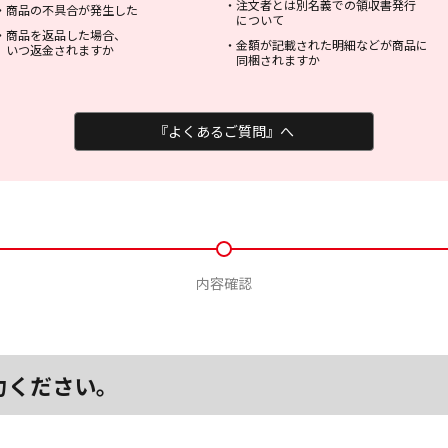
・
注文者とは別名義での領収書発行
・
商品の不具合が発生した
について
・
商品を返品した場合、
・
金額が記載された明細などが商品に
いつ返金されますか
同梱されますか
『よくあるご質問』へ
内容確認
力ください。