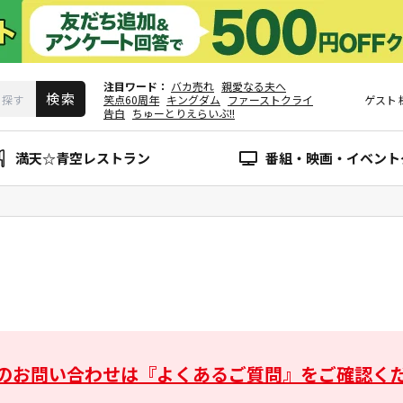
注目ワード
バカ売れ
親愛なる夫へ
笑点60周年
キングダム
ファーストクライ
ゲスト
告白
ちゅーとりえらいぶ!!
満天☆青空レストラン
番組・映画・イベント
のお問い合わせは
『よくあるご質問』をご確認く