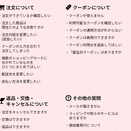
注文について
クーポンについて
・
注文ができているか確認したい
・
クーポンが使えません
・
注文した商品は
・
利用可能なクーポンを確認したい
現在どのような状態ですか
・
クーポンの適用方法がわからない
・
注文内容を変更したい
・
クーポンは再発行できますか
(追加したい)
・
クーポン利用分を返金してほしい
・
クーポンの入力を忘れて
注文してしまった
・
「誕生日クーポン」はありますか
・
複数のショッピングカードに
分かれているものを
ひとつにまとめてほしい
・
配送先を変更したい
・
支払い方法を変更したい
返品・交換・
その他の質問
キャンセルについて
・
メールが届きません
・
注文をキャンセルできますか
・
ラッピングや熨斗のサービスは
ありますか
・
交換はできますか
・
領収書発行について
・
返品はできますか