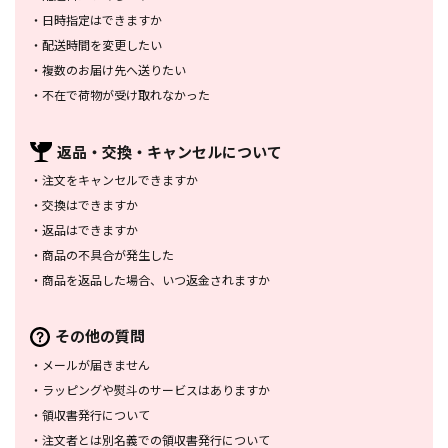
・
日時指定はできますか
・
配送時間を変更したい
・
複数のお届け先へ送りたい
・
不在で荷物が受け取れなかった
返品・交換・
キャンセルについて
・
注文をキャンセルできますか
・
交換はできますか
・
返品はできますか
・
商品の不具合が発生した
・
商品を返品した場合、
いつ返金されますか
その他の質問
・
メールが届きません
・
ラッピングや熨斗のサービスは
ありますか
・
領収書発行について
・
注文者とは別名義での領収書発行
について