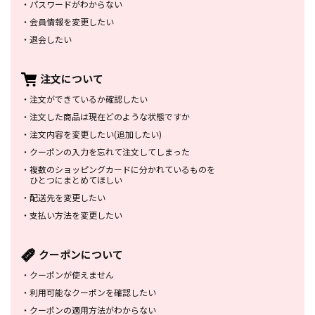
・
パスワードがわからない
・
会員情報を変更したい
・
退会したい
注文について
・
注文ができているか確認したい
・
注文した商品は
現在どのような状態ですか
・
注文内容を変更したい
(追加したい)
・
クーポンの入力を忘れて
注文してしまった
・
複数のショッピングカードに
分かれているものを
ひとつにまとめてほしい
・
配送先を変更したい
・
支払い方法を変更したい
クーポンについて
・
クーポンが使えません
・
利用可能なクーポンを確認したい
・
クーポンの適用方法がわからない