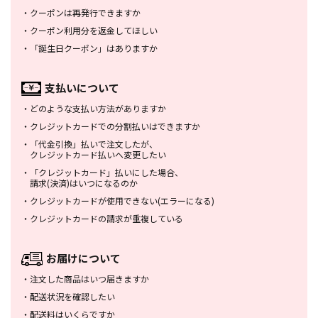
・
クーポンは再発行できますか
・
クーポン利用分を返金してほしい
・
「誕生日クーポン」はありますか
支払いについて
・
どのような支払い方法がありますか
・
クレジットカードでの分割払いは
できますか
・
「代金引換」払いで注文したが、
クレジットカード払いへ変更したい
・
「クレジットカード」払いにした場合、
請求(決済)はいつになるのか
・
クレジットカードが使用できない
(エラーになる)
・
クレジットカードの請求が重複している
お届けについて
・
注文した商品はいつ届きますか
・
配送状況を確認したい
・
配送料はいくらですか