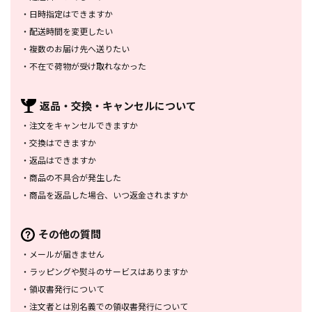
・
日時指定はできますか
・
配送時間を変更したい
・
複数のお届け先へ送りたい
・
不在で荷物が受け取れなかった
返品・交換・
キャンセルについて
・
注文をキャンセルできますか
・
交換はできますか
・
返品はできますか
・
商品の不具合が発生した
・
商品を返品した場合、
いつ返金されますか
その他の質問
・
メールが届きません
・
ラッピングや熨斗のサービスは
ありますか
・
領収書発行について
・
注文者とは別名義での領収書発行
について