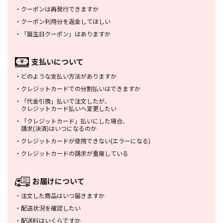
・
クーポンは再発行できますか
・
クーポン利用分を返金してほしい
・
「誕生日クーポン」はありますか
支払いについて
・
どのような支払い方法がありますか
・
クレジットカードでの分割払いは
できますか
・
「代金引換」払いで注文したが、
クレジットカード払いへ変更したい
・
「クレジットカード」払いにした場合、
請求(決済)はいつになるのか
・
クレジットカードが使用できない
(エラーになる)
・
クレジットカードの請求が重複している
お届けについて
・
注文した商品はいつ届きますか
・
配送状況を確認したい
・
配送料はいくらですか