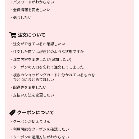
・
パスワードがわからない
・
会員情報を変更したい
・
退会したい
注文について
・
注文ができているか確認したい
・
注文した商品は
現在どのような状態ですか
・
注文内容を変更したい
(追加したい)
・
クーポンの入力を忘れて
注文してしまった
・
複数のショッピングカードに
分かれているものを
ひとつにまとめてほしい
・
配送先を変更したい
・
支払い方法を変更したい
クーポンについて
・
クーポンが使えません
・
利用可能なクーポンを確認したい
・
クーポンの適用方法がわからない