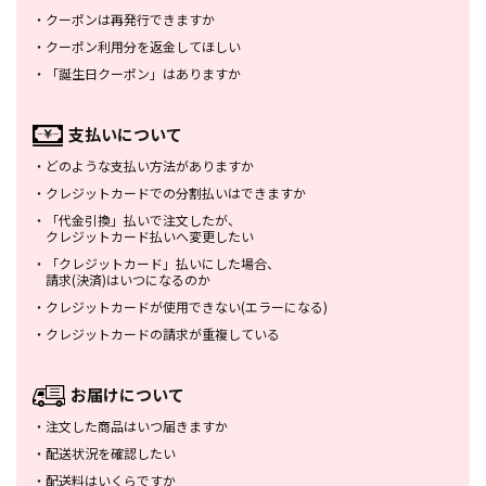
・
クーポンは再発行できますか
・
クーポン利用分を返金してほしい
・
「誕生日クーポン」はありますか
支払いについて
・
どのような支払い方法がありますか
・
クレジットカードでの分割払いは
できますか
・
「代金引換」払いで注文したが、
クレジットカード払いへ変更したい
・
「クレジットカード」払いにした場合、
請求(決済)はいつになるのか
・
クレジットカードが使用できない
(エラーになる)
・
クレジットカードの請求が重複している
お届けについて
・
注文した商品はいつ届きますか
・
配送状況を確認したい
・
配送料はいくらですか