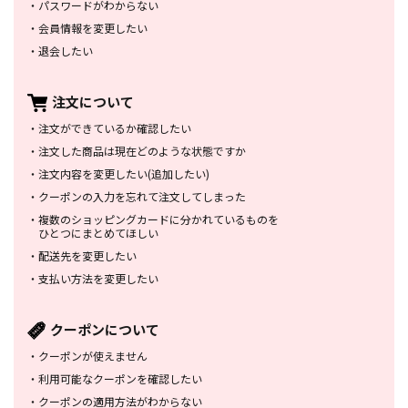
・
パスワードがわからない
・
会員情報を変更したい
・
退会したい
注文について
・
注文ができているか確認したい
・
注文した商品は
現在どのような状態ですか
・
注文内容を変更したい
(追加したい)
・
クーポンの入力を忘れて
注文してしまった
・
複数のショッピングカードに
分かれているものを
ひとつにまとめてほしい
・
配送先を変更したい
・
支払い方法を変更したい
クーポンについて
・
クーポンが使えません
・
利用可能なクーポンを確認したい
・
クーポンの適用方法がわからない