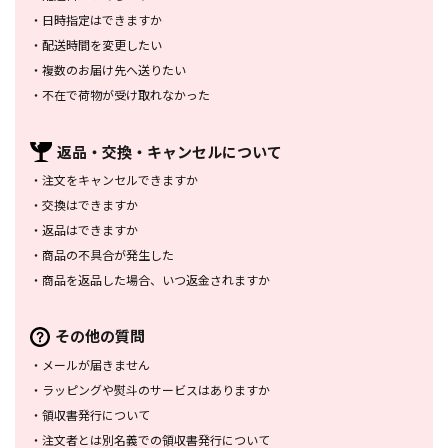
・
日時指定はできますか
・
配送時間を変更したい
・
複数のお届け先へ送りたい
・
不在で荷物が受け取れなかった
返品・交換・
キャンセルについて
・
注文をキャンセルできますか
・
交換はできますか
・
返品はできますか
・
商品の不具合が発生した
・
商品を返品した場合、
いつ返金されますか
その他の質問
・
メールが届きません
・
ラッピングや熨斗のサービスは
ありますか
・
領収書発行について
・
注文者とは別名義での領収書発行
について