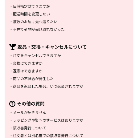
・
日時指定はできますか
・
配送時間を変更したい
・
複数のお届け先へ送りたい
・
不在で荷物が受け取れなかった
返品・交換・
キャンセルについて
・
注文をキャンセルできますか
・
交換はできますか
・
返品はできますか
・
商品の不具合が発生した
・
商品を返品した場合、
いつ返金されますか
その他の質問
・
メールが届きません
・
ラッピングや熨斗のサービスは
ありますか
・
領収書発行について
・
注文者とは別名義での領収書発行
について