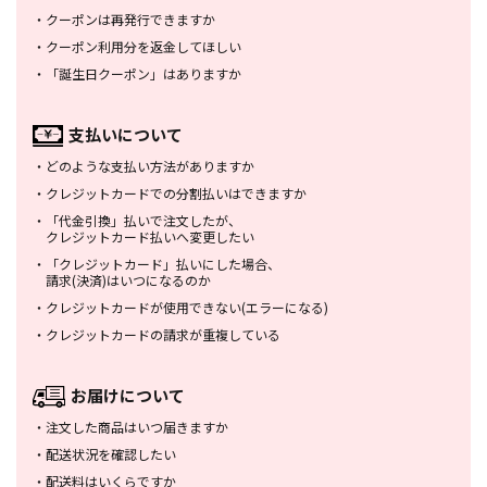
・
クーポンは再発行できますか
・
クーポン利用分を返金してほしい
・
「誕生日クーポン」はありますか
支払いについて
・
どのような支払い方法がありますか
・
クレジットカードでの分割払いは
できますか
・
「代金引換」払いで注文したが、
クレジットカード払いへ変更したい
・
「クレジットカード」払いにした場合、
請求(決済)はいつになるのか
・
クレジットカードが使用できない
(エラーになる)
・
クレジットカードの請求が重複している
お届けについて
・
注文した商品はいつ届きますか
・
配送状況を確認したい
・
配送料はいくらですか