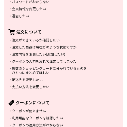
・
パスワードがわからない
・
会員情報を変更したい
・
退会したい
注文について
・
注文ができているか確認したい
・
注文した商品は
現在どのような状態ですか
・
注文内容を変更したい
(追加したい)
・
クーポンの入力を忘れて
注文してしまった
・
複数のショッピングカードに
分かれているものを
ひとつにまとめてほしい
・
配送先を変更したい
・
支払い方法を変更したい
クーポンについて
・
クーポンが使えません
・
利用可能なクーポンを確認したい
・
クーポンの適用方法がわからない