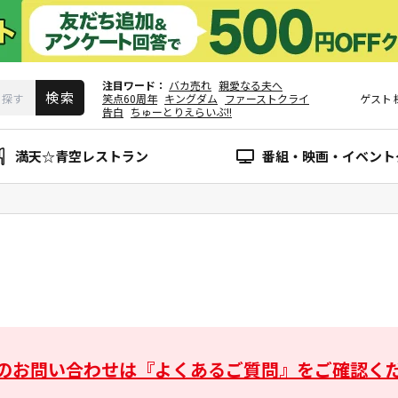
注目ワード
バカ売れ
親愛なる夫へ
笑点60周年
キングダム
ファーストクライ
ゲスト
告白
ちゅーとりえらいぶ!!
満天☆青空レストラン
番組・映画・イベント
のお問い合わせは
『よくあるご質問』をご確認く