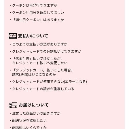
・
クーポンは再発行できますか
・
クーポン利用分を返金してほしい
・
「誕生日クーポン」はありますか
支払いについて
・
どのような支払い方法がありますか
・
クレジットカードでの分割払いは
できますか
・
「代金引換」払いで注文したが、
クレジットカード払いへ変更したい
・
「クレジットカード」払いにした場合、
請求(決済)はいつになるのか
・
クレジットカードが使用できない
(エラーになる)
・
クレジットカードの請求が重複している
お届けについて
・
注文した商品はいつ届きますか
・
配送状況を確認したい
・
配送料はいくらですか