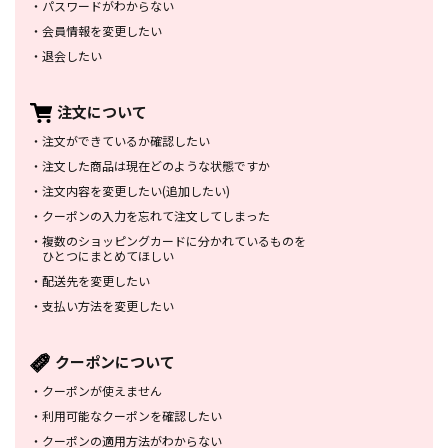
・
パスワードがわからない
・
会員情報を変更したい
・
退会したい
注文について
・
注文ができているか確認したい
・
注文した商品は
現在どのような状態ですか
・
注文内容を変更したい
(追加したい)
・
クーポンの入力を忘れて
注文してしまった
・
複数のショッピングカードに
分かれているものを
ひとつにまとめてほしい
・
配送先を変更したい
・
支払い方法を変更したい
クーポンについて
・
クーポンが使えません
・
利用可能なクーポンを確認したい
・
クーポンの適用方法がわからない