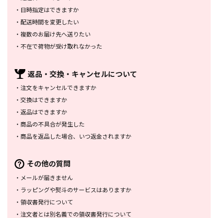
・
日時指定はできますか
・
配送時間を変更したい
・
複数のお届け先へ送りたい
・
不在で荷物が受け取れなかった
返品・交換・
キャンセルについて
・
注文をキャンセルできますか
・
交換はできますか
・
返品はできますか
・
商品の不具合が発生した
・
商品を返品した場合、
いつ返金されますか
その他の質問
・
メールが届きません
・
ラッピングや熨斗のサービスは
ありますか
・
領収書発行について
・
注文者とは別名義での領収書発行
について