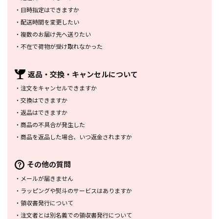
・
日時指定はできますか
・
配送時間を変更したい
・
複数のお届け先へ送りたい
・
不在で荷物が受け取れなかった
返品・交換・
キャンセルについて
・
注文をキャンセルできますか
・
交換はできますか
・
返品はできますか
・
商品の不具合が発生した
・
商品を返品した場合、
いつ返金されますか
その他の質問
・
メールが届きません
・
ラッピングや熨斗のサービスは
ありますか
・
領収書発行について
・
注文者とは別名義での領収書発行
について