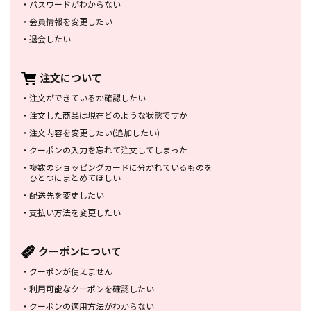
・
パスワードがわからない
・
会員情報を変更したい
・
退会したい
注文について
・
注文ができているか確認したい
・
注文した商品は
現在どのような状態ですか
・
注文内容を変更したい
(追加したい)
・
クーポンの入力を忘れて
注文してしまった
・
複数のショッピングカードに
分かれているものを
ひとつにまとめてほしい
・
配送先を変更したい
・
支払い方法を変更したい
クーポンについて
・
クーポンが使えません
・
利用可能なクーポンを確認したい
・
クーポンの適用方法がわからない