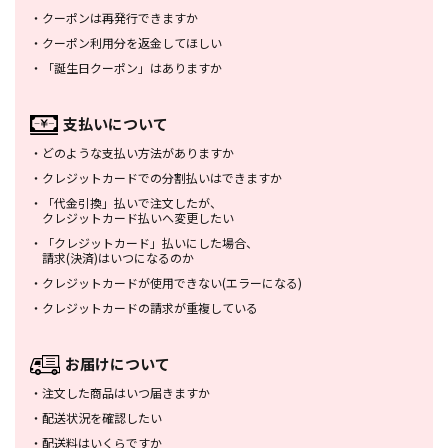
・
クーポンは再発行できますか
・
クーポン利用分を返金してほしい
・
「誕生日クーポン」はありますか
支払いについて
・
どのような支払い方法がありますか
・
クレジットカードでの分割払いは
できますか
・
「代金引換」払いで注文したが、
クレジットカード払いへ変更したい
・
「クレジットカード」払いにした場合、
請求(決済)はいつになるのか
・
クレジットカードが使用できない
(エラーになる)
・
クレジットカードの請求が重複している
お届けについて
・
注文した商品はいつ届きますか
・
配送状況を確認したい
・
配送料はいくらですか