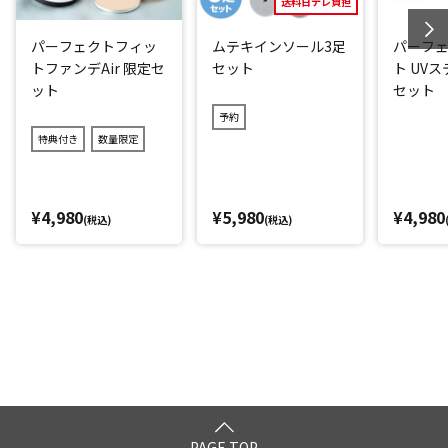
送料日テレ負担
パーフェクトフィッ
ムテキインソール3足
パーフ
トファンデAir 限定セ
セット
ト UV
ット
セット
予約
特典付き
数量限定
¥4,980
¥5,980
¥4,980
(税込)
(税込)
PAGE TOP