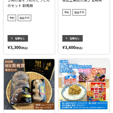
きぬの波そうめんとうどん
黒岩土鶏炭火焼き 宮崎県
のセット 群馬県
予約
返品不可
予約
返品不可
×
在庫なし
×
在庫なし
¥3,300
¥3,600
(税込)
(税込)