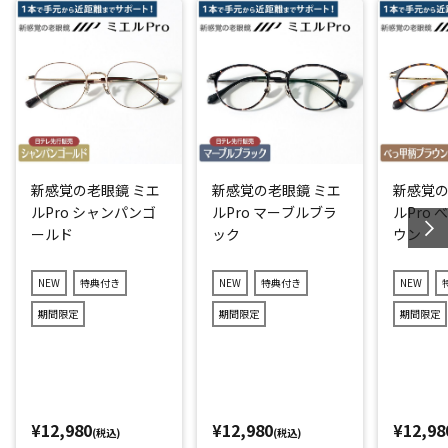
新感覚の老眼鏡 ミエ
新感覚の老眼鏡 ミエ
新感覚の
ルPro シャンパンゴ
ルPro マーブルブラ
ルPro
ールド
ック
ウン
NEW
特典付き
NEW
特典付き
NEW
期間限定
期間限定
期間限定
¥12,980
¥12,980
¥12,98
(税込)
(税込)