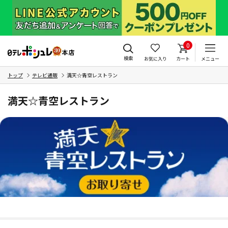
0
検索
お気に入り
カート
メニュー
トップ
テレビ通販
満天☆青空レストラン
満天☆青空レストラン