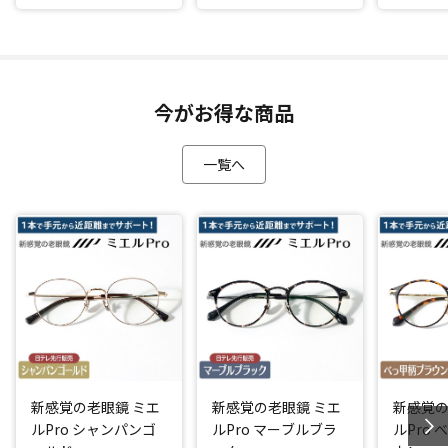
今がお得な商品
一覧へ
新感覚の老眼鏡 ミエ
新感覚の老眼鏡 ミエ
新感覚の
ルPro シャンパンゴ
ルPro マーブルブラ
ルPro