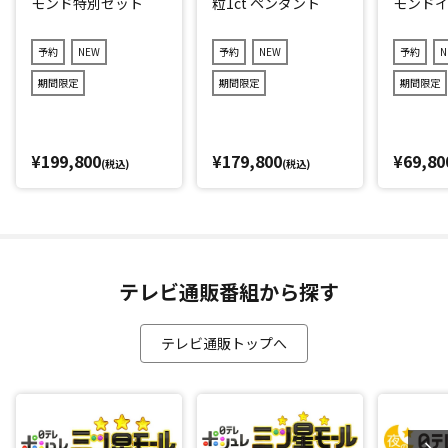
モンド特別セット
粒1ct ペンダント
モンド
予約
NEW
予約
NEW
予約
N
期間限定
期間限定
期間限定
¥199,800
¥179,800
¥69,80
(税込)
(税込)
テレビ通販番組から探す
テレビ通販トップへ