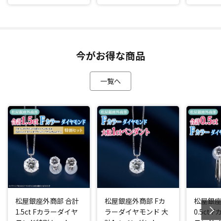
今がお得な商品
一覧へ
松屋銀座外商部 合計
松屋銀座外商部 Fカ
松屋銀座
1.5ct Fカラーダイヤ
ラーダイヤモンド 大
0.5ct