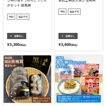
きぬの波そうめんとうどん
黒岩土鶏炭火焼き 宮崎県
のセット 群馬県
予約
返品不可
予約
返品不可
×
在庫なし
×
在庫なし
¥3,300
¥3,600
(税込)
(税込)