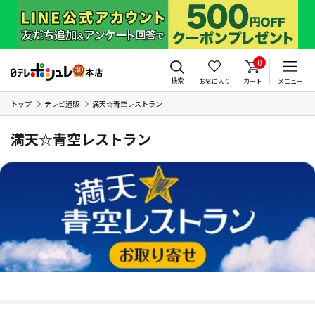
0
検索
お気に入り
カート
メニュー
トップ
テレビ通販
満天☆青空レストラン
満天☆青空レストラン