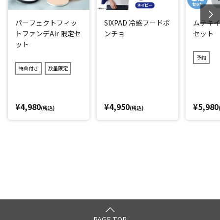
パーフェクトフィッ
SIXPAD 冷感フードポ
ムテキイ
トファンデAir 限定セ
ンチョ
セット
ット
予約
特典付き
数量限定
¥4,980
¥4,950
¥5,980
(税込)
(税込)
PAGE TOP