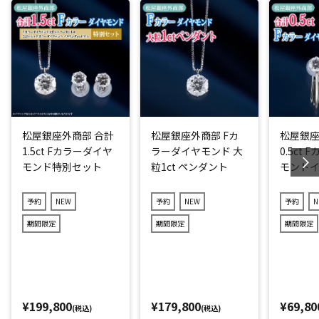
松屋銀座外商部 合計
松屋銀座外商部 Fカ
松屋銀座
1.5ct Fカラーダイヤ
ラーダイヤモンド 大
0.5ct
モンド特別セット
粒1ct ペンダント
モンド
予約
NEW
予約
NEW
予約
N
期間限定
期間限定
期間限定
¥199,800
¥179,800
¥69,80
(税込)
(税込)