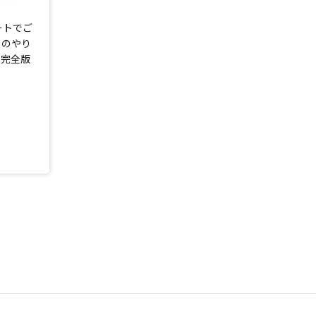
ートでご
！のやり
ム完全版