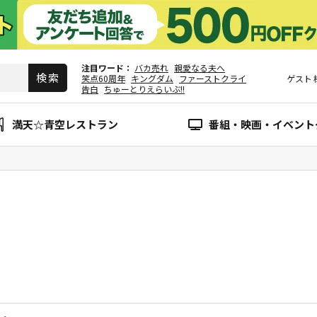
注目ワード
バカ売れ
親愛なる夫へ
笑点60周年
キングダム
ファーストクライ
ゲスト
告白
ちゅーとりえらいぶ!!
満天☆青空レストラン
番組・映画・イベント