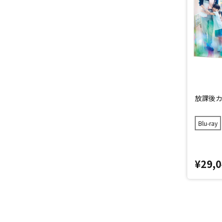
放課後カル
Blu-ray
¥29,