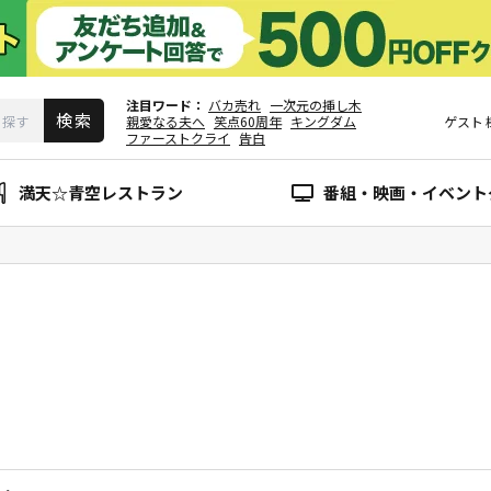
注目ワード
バカ売れ
一次元の挿し木
親愛なる夫へ
笑点60周年
キングダム
ゲスト
ファーストクライ
告白
満天☆青空レストラン
番組・映画・イベント