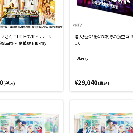
いさん THE MOVIE～ホーリー
潜入兄妹 特殊詐欺特命捜査官 Blu
魔軍団～ 豪華版 Blu-ray
OX
Blu-ray
0
¥29,040
(税込)
(税込)