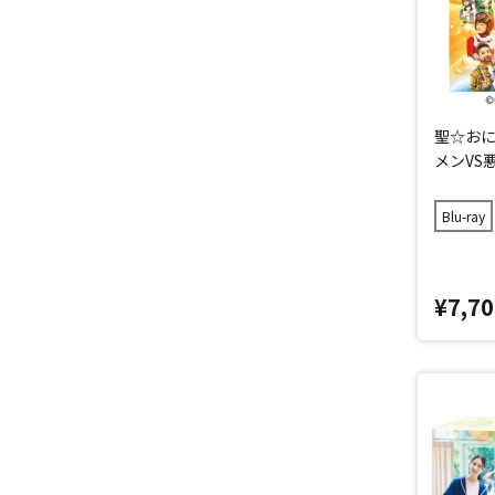
聖☆おに
メンVS悪
Blu-ray
¥7,70