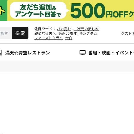
注目ワード
バカ売れ
一次元の挿し木
親愛なる夫へ
笑点60周年
キングダム
ゲスト
ファーストクライ
告白
満天☆青空レストラン
番組・映画・イベント