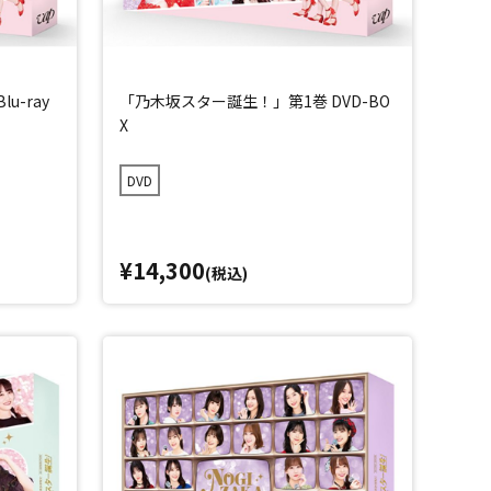
u-ray
「乃木坂スター誕生！」第1巻 DVD-BO
X
DVD
¥14,300
(税込)