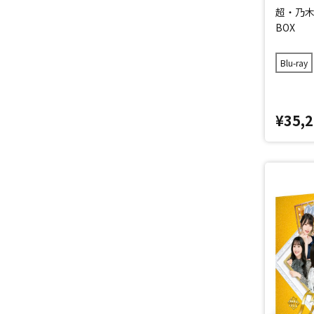
超・乃木坂
BOX
Blu-ray
¥35,