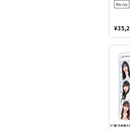
Blu-ray
¥35,