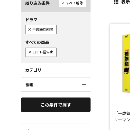
表示
絞り込み条件
すべて解除
ドラマ
平成舞祭組男
すべての商品
日テレ屋web
カテゴリ
番組
この条件で探す
「平成舞
リーマン-