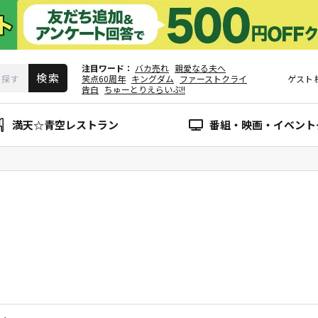
注目ワード
バカ売れ
親愛なる夫へ
笑点60周年
キングダム
ファーストクライ
ゲスト
告白
ちゅーとりえらいぶ!!
満天☆青空レストラン
番組・映画・イベント