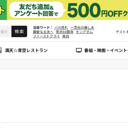
注目ワード
バカ売れ
一次元の挿し木
親愛なる夫へ
笑点60周年
キングダム
ゲスト
ファーストクライ
告白
満天☆青空レストラン
番組・映画・イベント