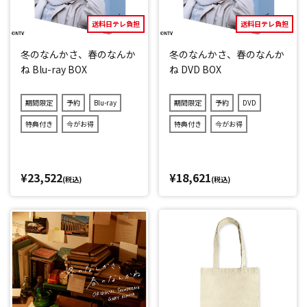
送料日テレ負担
送料日テレ負担
冬のなんかさ、春のなんか
冬のなんかさ、春のなんか
ね Blu-ray BOX
ね DVD BOX
期間限定
予約
Blu-ray
期間限定
予約
DVD
特典付き
今がお得
特典付き
今がお得
¥23,522
¥18,621
(税込)
(税込)