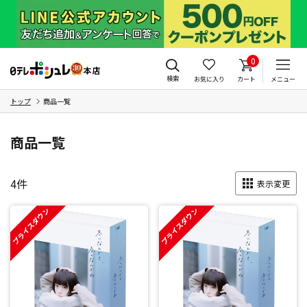
0
検索
お気に入り
カート
メニュー
トップ
商品一覧
商品一覧
4
件
表示変更
プライスダウン
プライスダウン