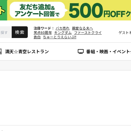
注目ワード
バカ売れ
親愛なる夫へ
笑点60周年
キングダム
ファーストクライ
ゲスト
告白
ちゅーとりえらいぶ!!
満天☆青空レストラン
番組・映画・イベント