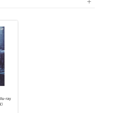
u-ray
枚）