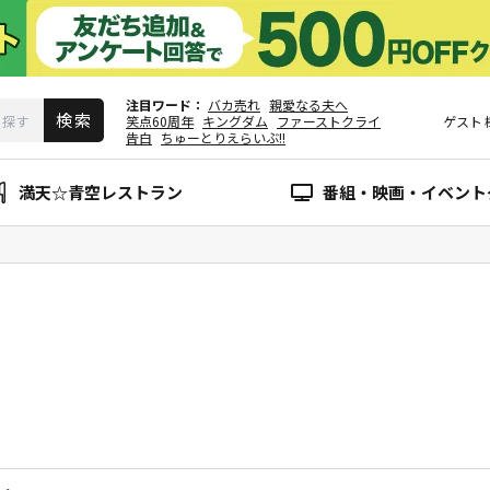
注目ワード
バカ売れ
親愛なる夫へ
笑点60周年
キングダム
ファーストクライ
ゲスト
告白
ちゅーとりえらいぶ!!
満天☆青空レストラン
番組・映画・イベント