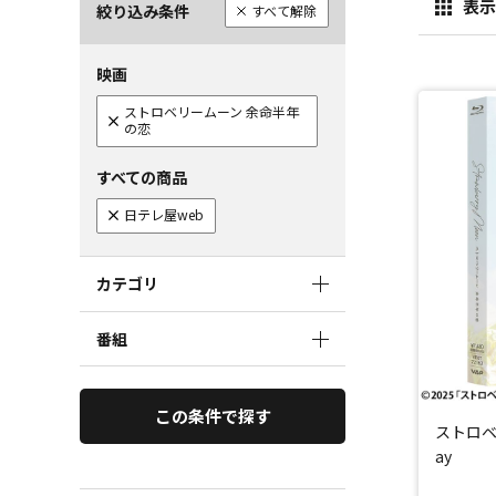
表示
絞り込み条件
すべて解除
映画
ストロベリームーン 余命半年
の恋
すべての商品
日テレ屋web
カテゴリ
番組
この条件で探す
ストロベ
ay