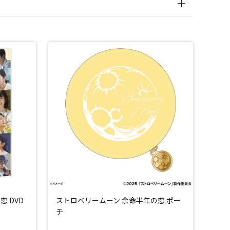
 DVD
ストロベリームーン 余命半年の恋 ポー
チ