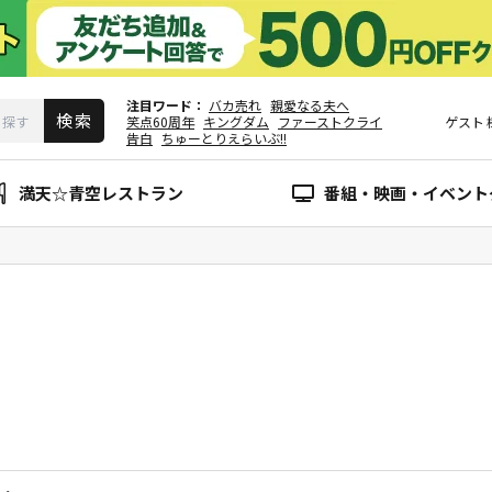
注目ワード
バカ売れ
親愛なる夫へ
笑点60周年
キングダム
ファーストクライ
ゲスト
告白
ちゅーとりえらいぶ!!
満天☆青空レストラン
番組・映画・イベント