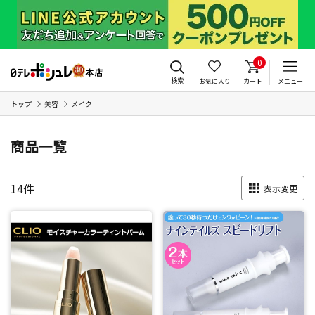
0
検索
お気に入り
カート
メニュー
トップ
美容
メイク
商品一覧
14
件
表示変更