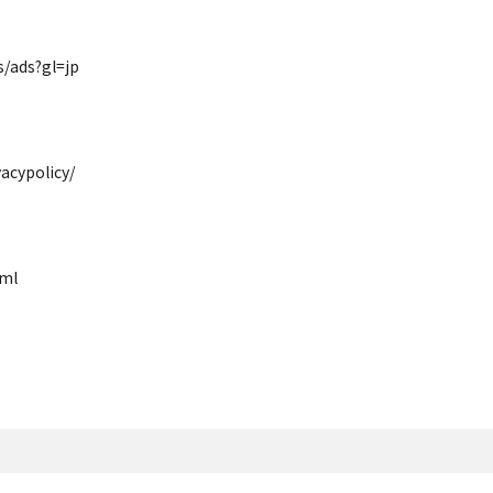
s/ads?gl=jp
acypolicy/
tml