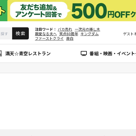
注目ワード
バカ売れ
一次元の挿し木
親愛なる夫へ
笑点60周年
キングダム
ゲスト
ファーストクライ
告白
満天☆青空レストラン
番組・映画・イベント