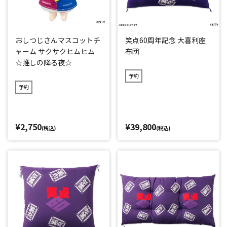
おしつじさんマスコットチ
笑点60周年記念 大喜利座
ャーム サクサクヒムヒム
布団
☆推しの降る夜☆
予約
予約
¥2,750
¥39,800
(税込)
(税込)