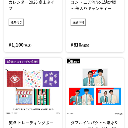
カレンダー2026 卓上タイ
コント 二刀流No.1決定戦
プ
～ 缶入りキャンディー
特典付き
返品不可
¥1,100
¥810
(税込)
(税込)
笑点 トレーディングポー
ダブルインパクト～漫才&