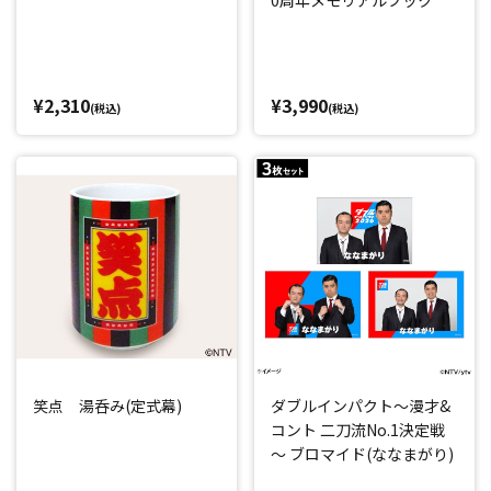
0周年メモリアルブック
¥2,310
¥3,990
(税込)
(税込)
笑点 湯呑み(定式幕)
ダブルインパクト～漫才&
コント 二刀流No.1決定戦
～ ブロマイド(ななまがり)