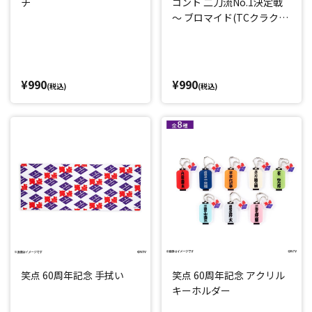
チ
コント 二刀流No.1決定戦
～ ブロマイド(TCクラクシ
ョン)
¥990
¥990
(税込)
(税込)
笑点 60周年記念 手拭い
笑点 60周年記念 アクリル
キーホルダー