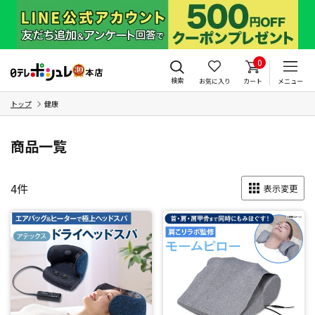
0
検索
お気に入り
カート
メニュー
トップ
健康
商品一覧
4
件
表示変更