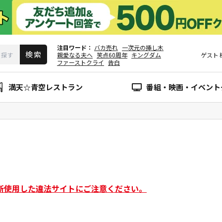
注目ワード
バカ売れ
一次元の挿し木
親愛なる夫へ
笑点60周年
キングダム
ゲスト
ファーストクライ
告白
満天☆青空レストラン
番組・映画・イベント
断使用した違法サイトにご注意ください。