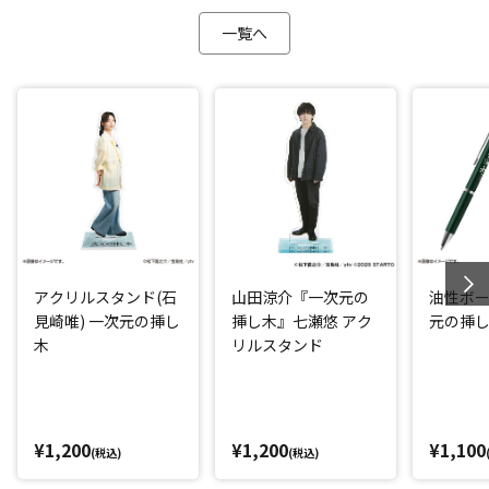
一覧へ
アクリルスタンド(石
山田涼介『一次元の
油性ボー
見崎唯) 一次元の挿し
挿し木』七瀬悠 アク
元の挿
木
リルスタンド
¥1,200
¥1,200
¥1,100
(税込)
(税込)