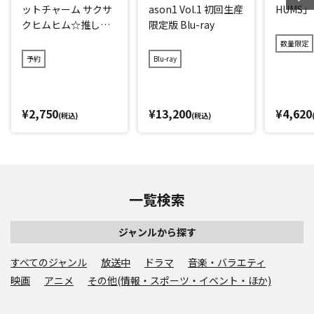
ットチャーム サクサ
ason1 Vol.1 初回生産
HUMS」
クヒムヒム☆推しの
限定版 Blu-ray
降る夜☆
数量限定
予約
Blu-ray
¥2,750
¥13,200
¥4,620
(税込)
(税込)
一覧検索
ジャンルから探す
すべてのジャンル
放送中
ドラマ
音楽・バラエティ
映画
アニメ
その他(情報・スポーツ・イベント・ほか)