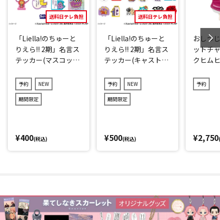
送料日テレ負担
送料日テレ負担
「Liella!のちゅーと
「Liella!のちゅーと
おしつ
りえら!! 2期」名言ス
りえら!! 2期」名言ス
ットチャ
テッカー(マスコット
テッカー(キャストve
クヒム
キャラver.)2点セット
r.)3点セット(ランダ
降る夜
(ランダム12種)
ム11種)
予約
NEW
予約
NEW
予約
期間限定
期間限定
¥400
¥500
¥2,750
(税込)
(税込)