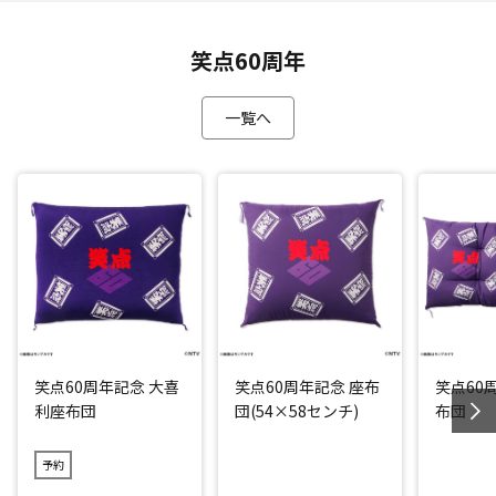
笑点60周年
一覧へ
笑点60周年記念 大喜
笑点60周年記念 座布
笑点60
利座布団
団(54×58センチ)
布団
予約