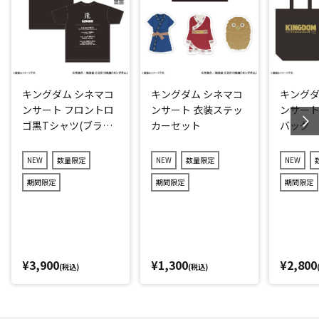
キングダム シネマコ
キングダム シネマコ
キングダ
ンサート フロントロ
ンサート 衣装ステッ
ンサート
ゴ黒Tシャツ(ブラッ
カーセット
バッグ
ク)
NEW
数量限定
NEW
数量限定
NEW
期間限定
期間限定
期間限定
¥3,900
¥1,300
¥2,800
(税込)
(税込)