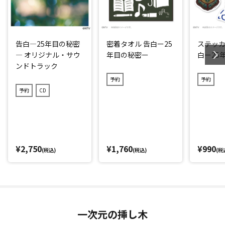
告白―25年目の秘密
密着タオル 告白ー25
ステッカ
― オリジナル・サウ
年目の秘密ー
白ー25
ンドトラック
予約
予約
予約
CD
¥2,750
¥1,760
¥990
(税込)
(税込)
(税
一次元の挿し木