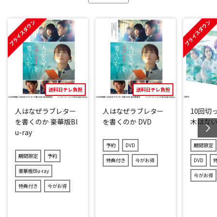
プライスダウン
プライスダウン
送料日テレ負担
送料日テレ負担
人はなぜラブレター
人はなぜラブレター
10回切
を書くのか 豪華版Bl
を書くのか DVD
木はない 
u-ray
予約
DVD
期間限定
期間限定
予約
特典付き
今がお得
DVD
豪華版Blu-ray
今がお得
特典付き
今がお得