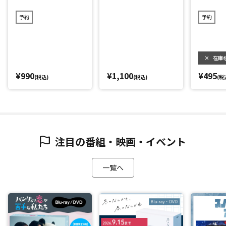
予約
予約
×
在庫
¥990
¥1,100
¥495
(税込)
(税込)
(税
注目の番組・映画・イベント
一覧へ