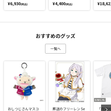
¥6,930
¥4,400
¥18,62
(税込)
(税込)
おすすめのグッズ
一覧へ
おしつじさんマスコ
葬送のフリーレン Se
「月面WO