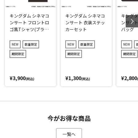
キングダム シネマコ
キングダム シネマコ
キングダ
ンサート フロントロ
ンサート 衣装ステッ
ンサート
ゴ黒Tシャツ(ブラッ
カーセット
バッグ
ク)
NEW
数量限定
NEW
数量限定
NEW
期間限定
期間限定
期間限定
¥3,900
¥1,300
¥2,800
(税込)
(税込)
今がお得な商品
一覧へ