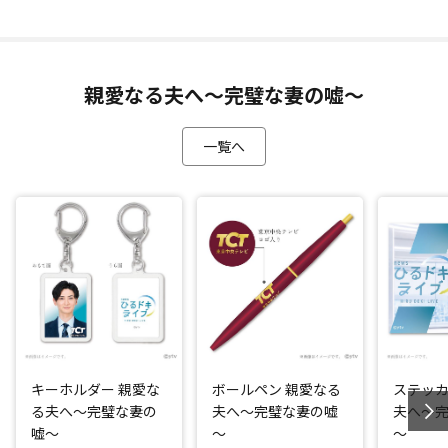
親愛なる夫へ～完璧な妻の嘘～
一覧へ
キーホルダー 親愛な
ボールペン 親愛なる
ステッカ
る夫へ～完璧な妻の
夫へ～完璧な妻の嘘
夫へ～
嘘～
～
～