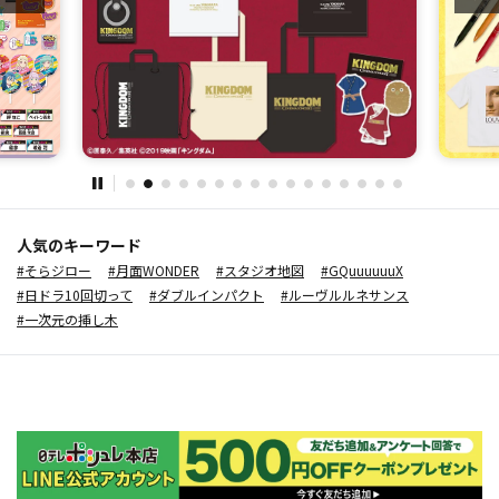
人気のキーワード
#そらジロー
#月面WONDER
#スタジオ地図
#GQuuuuuuX
#日ドラ10回切って
#ダブルインパクト
#ルーヴルルネサンス
#一次元の挿し木