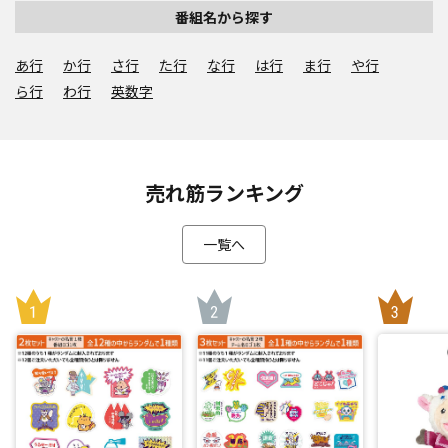
番組名から探す
あ行
か行
さ行
た行
な行
は行
ま行
や行
ら行
わ行
英数字
売れ筋ランキング
一覧へ