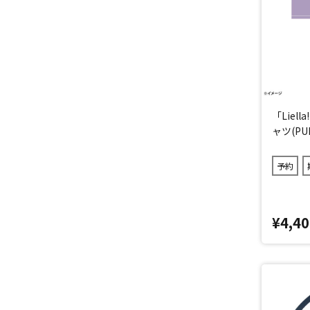
「Liel
ャツ(PU
予約
¥4,40