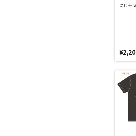
にじモ 
¥2,20