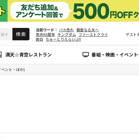
注目ワード
バカ売れ
親愛なる夫へ
笑点60周年
キングダム
ファーストクライ
ゲスト
告白
ちゅーとりえらいぶ!!
満天☆青空レストラン
番組・映画・イベント
イベント・ほか)