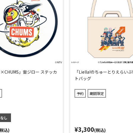
×CHUMS」宙ジロー ステッカ
「Liella!のちゅーとりえらいぶ
トバッグ
予約
期間限定
庫なし
¥3,300
(税込)
(税込)