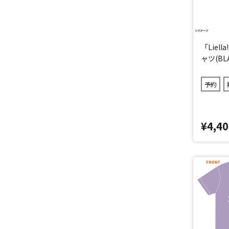
「Liel
ャツ(BL
予約
¥4,40