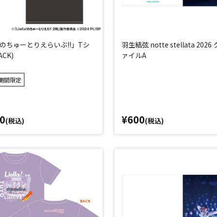
la!のちゅーとりえらいぶ!!」Tシ
羽生結弦 notte stellata 202
ACK)
ァイルA
期間限定
0
¥600
(税込)
(税込)