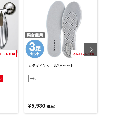
日テレ負担
送料日テレ負担
ムテキインソール3足セット
ダイ
スペ
ン
予約
¥5,980
¥2
(税込)