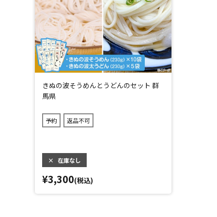
きぬの波そうめんとうどんのセット 群
馬県
予約
返品不可
×
在庫なし
¥3,300
(税込)