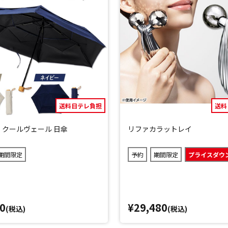
送料日テレ負担
送料
 クールヴェール 日傘
リファカラットレイ
期間限定
予約
期間限定
プライスダウ
0
¥29,480
(税込)
(税込)