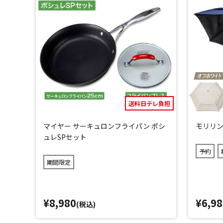
送料日テレ負担
マイヤー サーキュロンフライパン ポシ
モリリン
ュレSPセット
予約
期間限定
¥8,980
¥6,98
(税込)