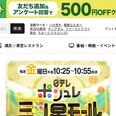
注目ワード
バカ売れ
親愛なる夫へ
笑点60周年
キングダム
ファーストクライ
ゲスト
告白
ちゅーとりえらいぶ!!
満天☆青空レストラン
番組・映画・イベント