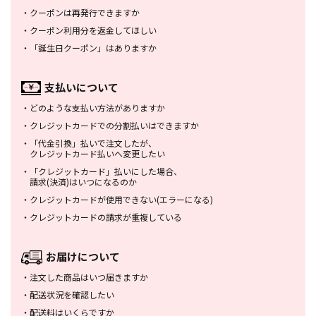
・
クーポンは再発行できますか
・
クーポン利用分を返金してほしい
・
「誕生日クーポン」はありますか
支払いについて
・
どのような支払い方法がありますか
・
クレジットカードでの分割払いは
できますか
・
「代金引換」払いで注文したが、
クレジットカード払いへ変更したい
・
「クレジットカード」払いにした場合、
請求(決済)はいつになるのか
・
クレジットカードが使用できない
(エラーになる)
・
クレジットカードの請求が重複している
お届けについて
・
注文した商品はいつ届きますか
・
配送状況を確認したい
・
配送料はいくらですか