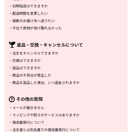
・
日時指定はできますか
・
配送時間を変更したい
・
複数のお届け先へ送りたい
・
不在で荷物が受け取れなかった
返品・交換・
キャンセルについて
・
注文をキャンセルできますか
・
交換はできますか
・
返品はできますか
・
商品の不具合が発生した
・
商品を返品した場合、
いつ返金されますか
その他の質問
・
メールが届きません
・
ラッピングや熨斗のサービスは
ありますか
・
領収書発行について
・
注文者とは別名義での領収書発行
について