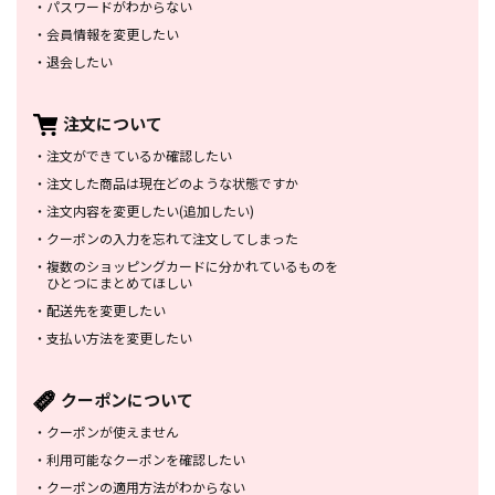
・
パスワードがわからない
・
会員情報を変更したい
・
退会したい
注文について
・
注文ができているか確認したい
・
注文した商品は
現在どのような状態ですか
・
注文内容を変更したい
(追加したい)
・
クーポンの入力を忘れて
注文してしまった
・
複数のショッピングカードに
分かれているものを
ひとつにまとめてほしい
・
配送先を変更したい
・
支払い方法を変更したい
クーポンについて
・
クーポンが使えません
・
利用可能なクーポンを確認したい
・
クーポンの適用方法がわからない