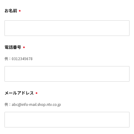
お名前
*
電話番号
*
例：0312345678
メールアドレス
*
例：abc@info-mail.shop.ntv.co.jp