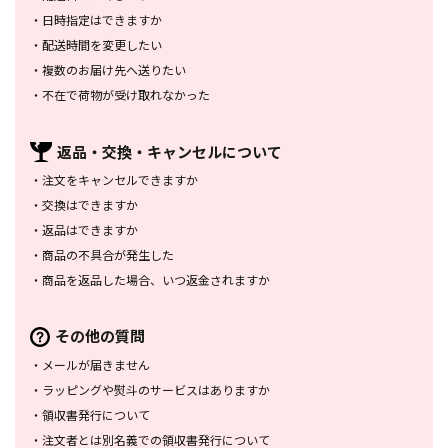
・
日時指定はできますか
・
配送時間を変更したい
・
複数のお届け先へ送りたい
・
不在で荷物が受け取れなかった
返品・交換・
キャンセルについて
・
注文をキャンセルできますか
・
交換はできますか
・
返品はできますか
・
商品の不具合が発生した
・
商品を返品した場合、
いつ返金されますか
その他の質問
・
メールが届きません
・
ラッピングや熨斗のサービスは
ありますか
・
領収書発行について
・
注文者とは別名義での領収書発行
について