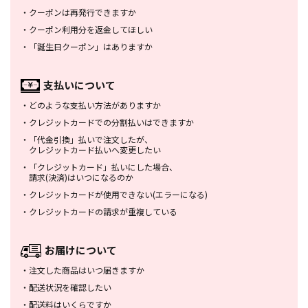
・
クーポンは再発行できますか
・
クーポン利用分を返金してほしい
・
「誕生日クーポン」はありますか
支払いについて
・
どのような支払い方法がありますか
・
クレジットカードでの分割払いは
できますか
・
「代金引換」払いで注文したが、
クレジットカード払いへ変更したい
・
「クレジットカード」払いにした場合、
請求(決済)はいつになるのか
・
クレジットカードが使用できない
(エラーになる)
・
クレジットカードの請求が重複している
お届けについて
・
注文した商品はいつ届きますか
・
配送状況を確認したい
・
配送料はいくらですか