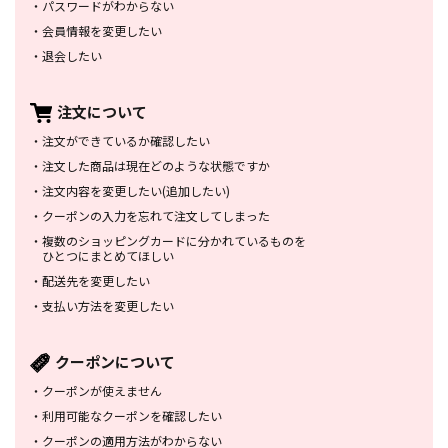
・
パスワードがわからない
・
会員情報を変更したい
・
退会したい
注文について
・
注文ができているか確認したい
・
注文した商品は
現在どのような状態ですか
・
注文内容を変更したい
(追加したい)
・
クーポンの入力を忘れて
注文してしまった
・
複数のショッピングカードに
分かれているものを
ひとつにまとめてほしい
・
配送先を変更したい
・
支払い方法を変更したい
クーポンについて
・
クーポンが使えません
・
利用可能なクーポンを確認したい
・
クーポンの適用方法がわからない