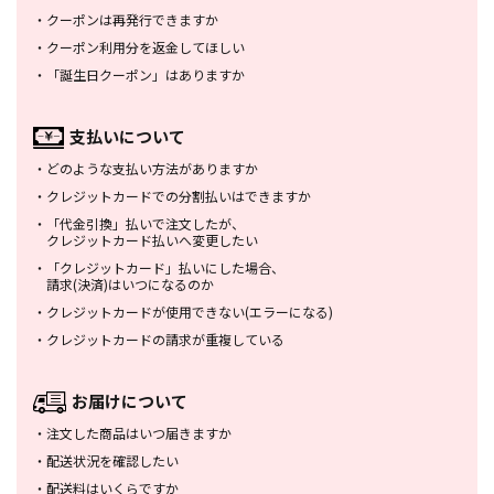
・
クーポンは再発行できますか
・
クーポン利用分を返金してほしい
・
「誕生日クーポン」はありますか
支払いについて
・
どのような支払い方法がありますか
・
クレジットカードでの分割払いは
できますか
・
「代金引換」払いで注文したが、
クレジットカード払いへ変更したい
・
「クレジットカード」払いにした場合、
請求(決済)はいつになるのか
・
クレジットカードが使用できない
(エラーになる)
・
クレジットカードの請求が重複している
お届けについて
・
注文した商品はいつ届きますか
・
配送状況を確認したい
・
配送料はいくらですか