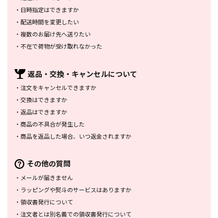
・
日時指定はできますか
・
配送時間を変更したい
・
複数のお届け先へ送りたい
・
不在で荷物が受け取れなかった
返品・交換・
キャンセルについて
・
注文をキャンセルできますか
・
交換はできますか
・
返品はできますか
・
商品の不具合が発生した
・
商品を返品した場合、
いつ返金されますか
その他の質問
・
メールが届きません
・
ラッピングや熨斗のサービスは
ありますか
・
領収書発行について
・
注文者とは別名義での領収書発行
について