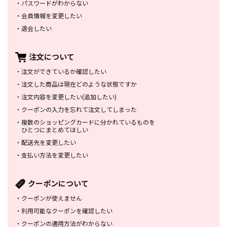
・
パスワードがわからない
・
会員情報を変更したい
・
退会したい
注文について
・
注文ができているか確認したい
・
注文した商品は
現在どのような状態ですか
・
注文内容を変更したい
(追加したい)
・
クーポンの入力を忘れて
注文してしまった
・
複数のショッピングカードに
分かれているものを
ひとつにまとめてほしい
・
配送先を変更したい
・
支払い方法を変更したい
クーポンについて
・
クーポンが使えません
・
利用可能なクーポンを確認したい
・
クーポンの適用方法がわからない