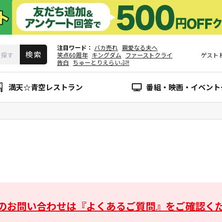
注目ワード
バカ売れ
親愛なる夫へ
笑点60周年
キングダム
ファーストクライ
ゲスト
告白
ちゅーとりえらいぶ!!
満天☆青空レストラン
番組・映画・イベント
のお問い合わせは
『よくあるご質問』をご確認く