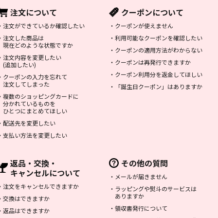
注文について
クーポンについて
・
注文ができているか確認したい
・
クーポンが使えません
・
注文した商品は
・
利用可能なクーポンを確認したい
現在どのような状態ですか
・
クーポンの適用方法がわからない
・
注文内容を変更したい
・
クーポンは再発行できますか
(追加したい)
・
クーポン利用分を返金してほしい
・
クーポンの入力を忘れて
注文してしまった
・
「誕生日クーポン」はありますか
・
複数のショッピングカードに
分かれているものを
ひとつにまとめてほしい
・
配送先を変更したい
・
支払い方法を変更したい
返品・交換・
その他の質問
キャンセルについて
・
メールが届きません
・
注文をキャンセルできますか
・
ラッピングや熨斗のサービスは
ありますか
・
交換はできますか
・
領収書発行について
・
返品はできますか