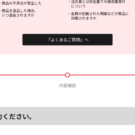
・
注文者とは別名義での領収書発行
・
商品の不具合が発生した
について
・
商品を返品した場合、
・
金額が記載された明細などが商品に
いつ返金されますか
同梱されますか
『よくあるご質問』へ
内容確認
力ください。