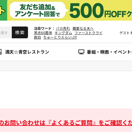
注目ワード
バカ売れ
親愛なる夫へ
笑点60周年
キングダム
ファーストクライ
ゲスト
告白
ちゅーとりえらいぶ!!
満天☆青空レストラン
番組・映画・イベント
のお問い合わせは
『よくあるご質問』をご確認く