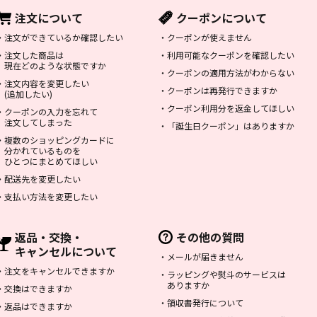
注文について
クーポンについて
・
注文ができているか確認したい
・
クーポンが使えません
・
注文した商品は
・
利用可能なクーポンを確認したい
現在どのような状態ですか
・
クーポンの適用方法がわからない
・
注文内容を変更したい
・
クーポンは再発行できますか
(追加したい)
・
クーポン利用分を返金してほしい
・
クーポンの入力を忘れて
注文してしまった
・
「誕生日クーポン」はありますか
・
複数のショッピングカードに
分かれているものを
ひとつにまとめてほしい
・
配送先を変更したい
・
支払い方法を変更したい
返品・交換・
その他の質問
キャンセルについて
・
メールが届きません
・
注文をキャンセルできますか
・
ラッピングや熨斗のサービスは
ありますか
・
交換はできますか
・
領収書発行について
・
返品はできますか