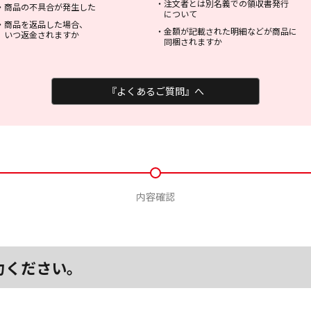
・
注文者とは別名義での領収書発行
・
商品の不具合が発生した
について
・
商品を返品した場合、
・
金額が記載された明細などが商品に
いつ返金されますか
同梱されますか
『よくあるご質問』へ
内容確認
力ください。