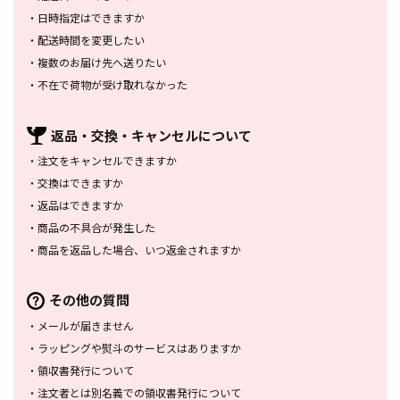
・
日時指定はできますか
・
配送時間を変更したい
・
複数のお届け先へ送りたい
・
不在で荷物が受け取れなかった
返品・交換・
キャンセルについて
・
注文をキャンセルできますか
・
交換はできますか
・
返品はできますか
・
商品の不具合が発生した
・
商品を返品した場合、
いつ返金されますか
その他の質問
・
メールが届きません
・
ラッピングや熨斗のサービスは
ありますか
・
領収書発行について
・
注文者とは別名義での領収書発行
について