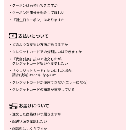
・
クーポンは再発行できますか
・
クーポン利用分を返金してほしい
・
「誕生日クーポン」はありますか
支払いについて
・
どのような支払い方法がありますか
・
クレジットカードでの分割払いは
できますか
・
「代金引換」払いで注文したが、
クレジットカード払いへ変更したい
・
「クレジットカード」払いにした場合、
請求(決済)はいつになるのか
・
クレジットカードが使用できない
(エラーになる)
・
クレジットカードの請求が重複している
お届けについて
・
注文した商品はいつ届きますか
・
配送状況を確認したい
・
配送料はいくらですか