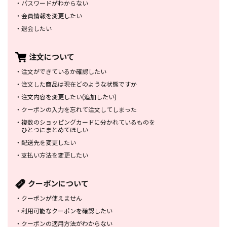
・
パスワードがわからない
・
会員情報を変更したい
・
退会したい
注文について
・
注文ができているか確認したい
・
注文した商品は
現在どのような状態ですか
・
注文内容を変更したい
(追加したい)
・
クーポンの入力を忘れて
注文してしまった
・
複数のショッピングカードに
分かれているものを
ひとつにまとめてほしい
・
配送先を変更したい
・
支払い方法を変更したい
クーポンについて
・
クーポンが使えません
・
利用可能なクーポンを確認したい
・
クーポンの適用方法がわからない