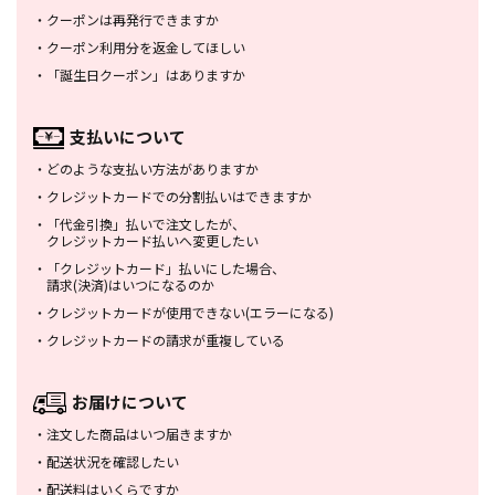
・
クーポンは再発行できますか
・
クーポン利用分を返金してほしい
・
「誕生日クーポン」はありますか
支払いについて
・
どのような支払い方法がありますか
・
クレジットカードでの分割払いは
できますか
・
「代金引換」払いで注文したが、
クレジットカード払いへ変更したい
・
「クレジットカード」払いにした場合、
請求(決済)はいつになるのか
・
クレジットカードが使用できない
(エラーになる)
・
クレジットカードの請求が重複している
お届けについて
・
注文した商品はいつ届きますか
・
配送状況を確認したい
・
配送料はいくらですか