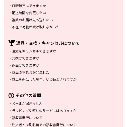
・
日時指定はできますか
・
配送時間を変更したい
・
複数のお届け先へ送りたい
・
不在で荷物が受け取れなかった
返品・交換・
キャンセルについて
・
注文をキャンセルできますか
・
交換はできますか
・
返品はできますか
・
商品の不具合が発生した
・
商品を返品した場合、
いつ返金されますか
その他の質問
・
メールが届きません
・
ラッピングや熨斗のサービスは
ありますか
・
領収書発行について
・
注文者とは別名義での領収書発行
について