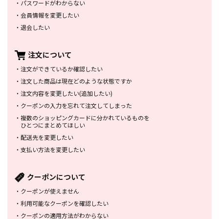
・
パスワードがわからない
・
会員情報を変更したい
・
退会したい
注文について
・
注文ができているか確認したい
・
注文した商品は
現在どのような状態ですか
・
注文内容を変更したい
(追加したい)
・
クーポンの入力を忘れて
注文してしまった
・
複数のショッピングカードに
分かれているものを
ひとつにまとめてほしい
・
配送先を変更したい
・
支払い方法を変更したい
クーポンについて
・
クーポンが使えません
・
利用可能なクーポンを確認したい
・
クーポンの適用方法がわからない