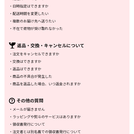
・
日時指定はできますか
・
配送時間を変更したい
・
複数のお届け先へ送りたい
・
不在で荷物が受け取れなかった
返品・交換・
キャンセルについて
・
注文をキャンセルできますか
・
交換はできますか
・
返品はできますか
・
商品の不具合が発生した
・
商品を返品した場合、
いつ返金されますか
その他の質問
・
メールが届きません
・
ラッピングや熨斗のサービスは
ありますか
・
領収書発行について
・
注文者とは別名義での領収書発行
について