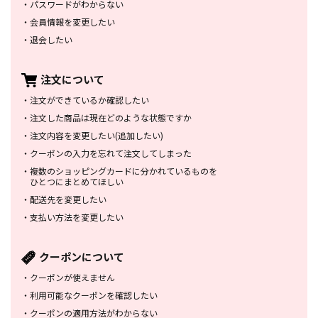
・
パスワードがわからない
・
会員情報を変更したい
・
退会したい
注文について
・
注文ができているか確認したい
・
注文した商品は
現在どのような状態ですか
・
注文内容を変更したい
(追加したい)
・
クーポンの入力を忘れて
注文してしまった
・
複数のショッピングカードに
分かれているものを
ひとつにまとめてほしい
・
配送先を変更したい
・
支払い方法を変更したい
クーポンについて
・
クーポンが使えません
・
利用可能なクーポンを確認したい
・
クーポンの適用方法がわからない