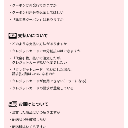
・
クーポンは再発行できますか
・
クーポン利用分を返金してほしい
・
「誕生日クーポン」はありますか
支払いについて
・
どのような支払い方法がありますか
・
クレジットカードでの分割払いは
できますか
・
「代金引換」払いで注文したが、
クレジットカード払いへ変更したい
・
「クレジットカード」払いにした場合、
請求(決済)はいつになるのか
・
クレジットカードが使用できない
(エラーになる)
・
クレジットカードの請求が重複している
お届けについて
・
注文した商品はいつ届きますか
・
配送状況を確認したい
・
配送料はいくらですか