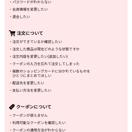
・
パスワードがわからない
・
会員情報を変更したい
・
退会したい
注文について
・
注文ができているか確認したい
・
注文した商品は
現在どのような状態ですか
・
注文内容を変更したい
(追加したい)
・
クーポンの入力を忘れて
注文してしまった
・
複数のショッピングカードに
分かれているものを
ひとつにまとめてほしい
・
配送先を変更したい
・
支払い方法を変更したい
クーポンについて
・
クーポンが使えません
・
利用可能なクーポンを確認したい
・
クーポンの適用方法がわからない