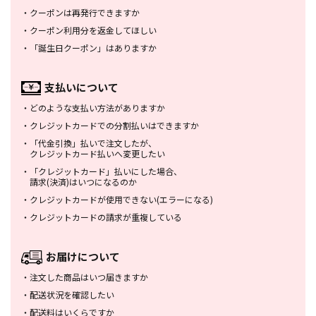
・
クーポンは再発行できますか
・
クーポン利用分を返金してほしい
・
「誕生日クーポン」はありますか
支払いについて
・
どのような支払い方法がありますか
・
クレジットカードでの分割払いは
できますか
・
「代金引換」払いで注文したが、
クレジットカード払いへ変更したい
・
「クレジットカード」払いにした場合、
請求(決済)はいつになるのか
・
クレジットカードが使用できない
(エラーになる)
・
クレジットカードの請求が重複している
お届けについて
・
注文した商品はいつ届きますか
・
配送状況を確認したい
・
配送料はいくらですか