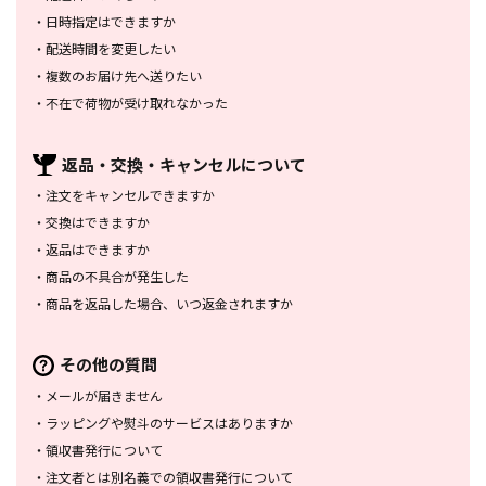
・
日時指定はできますか
・
配送時間を変更したい
・
複数のお届け先へ送りたい
・
不在で荷物が受け取れなかった
返品・交換・
キャンセルについて
・
注文をキャンセルできますか
・
交換はできますか
・
返品はできますか
・
商品の不具合が発生した
・
商品を返品した場合、
いつ返金されますか
その他の質問
・
メールが届きません
・
ラッピングや熨斗のサービスは
ありますか
・
領収書発行について
・
注文者とは別名義での領収書発行
について