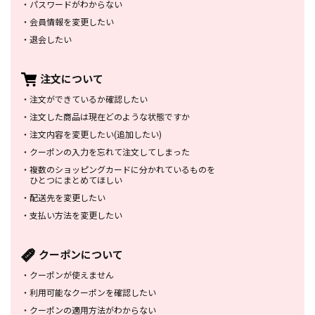
・
パスワードがわからない
・
会員情報を変更したい
・
退会したい
注文について
・
注文ができているか確認したい
・
注文した商品は
現在どのような状態ですか
・
注文内容を変更したい
(追加したい)
・
クーポンの入力を忘れて
注文してしまった
・
複数のショッピングカードに
分かれているものを
ひとつにまとめてほしい
・
配送先を変更したい
・
支払い方法を変更したい
クーポンについて
・
クーポンが使えません
・
利用可能なクーポンを確認したい
・
クーポンの適用方法がわからない