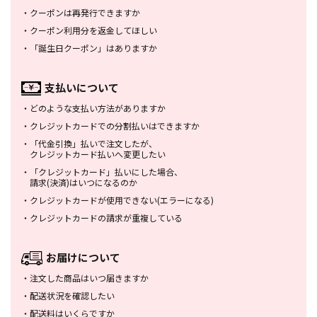
・
クーポンは再発行できますか
・
クーポン利用分を返金してほしい
・
「誕生日クーポン」はありますか
支払いについて
・
どのような支払い方法がありますか
・
クレジットカードでの分割払いは
できますか
・
「代金引換」払いで注文したが、
クレジットカード払いへ変更したい
・
「クレジットカード」払いにした場合、
請求(決済)はいつになるのか
・
クレジットカードが使用できない
(エラーになる)
・
クレジットカードの請求が重複している
お届けについて
・
注文した商品はいつ届きますか
・
配送状況を確認したい
・
配送料はいくらですか