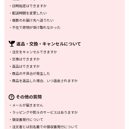
・
日時指定はできますか
・
配送時間を変更したい
・
複数のお届け先へ送りたい
・
不在で荷物が受け取れなかった
返品・交換・
キャンセルについて
・
注文をキャンセルできますか
・
交換はできますか
・
返品はできますか
・
商品の不具合が発生した
・
商品を返品した場合、
いつ返金されますか
その他の質問
・
メールが届きません
・
ラッピングや熨斗のサービスは
ありますか
・
領収書発行について
・
注文者とは別名義での領収書発行
について