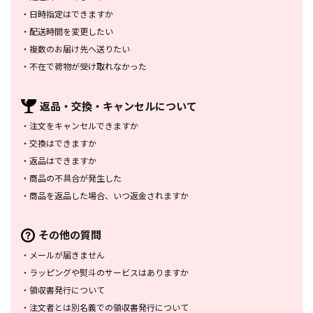
・
日時指定はできますか
・
配送時間を変更したい
・
複数のお届け先へ送りたい
・
不在で荷物が受け取れなかった
返品・交換・
キャンセルについて
・
注文をキャンセルできますか
・
交換はできますか
・
返品はできますか
・
商品の不具合が発生した
・
商品を返品した場合、
いつ返金されますか
その他の質問
・
メールが届きません
・
ラッピングや熨斗のサービスは
ありますか
・
領収書発行について
・
注文者とは別名義での領収書発行
について