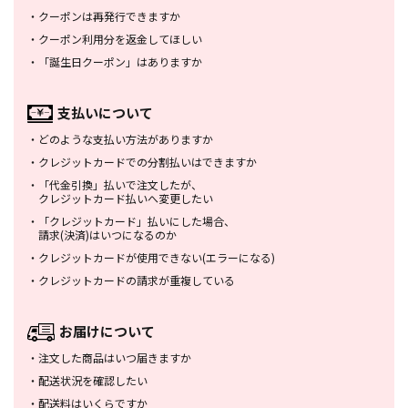
・
クーポンは再発行できますか
・
クーポン利用分を返金してほしい
・
「誕生日クーポン」はありますか
支払いについて
・
どのような支払い方法がありますか
・
クレジットカードでの分割払いは
できますか
・
「代金引換」払いで注文したが、
クレジットカード払いへ変更したい
・
「クレジットカード」払いにした場合、
請求(決済)はいつになるのか
・
クレジットカードが使用できない
(エラーになる)
・
クレジットカードの請求が重複している
お届けについて
・
注文した商品はいつ届きますか
・
配送状況を確認したい
・
配送料はいくらですか