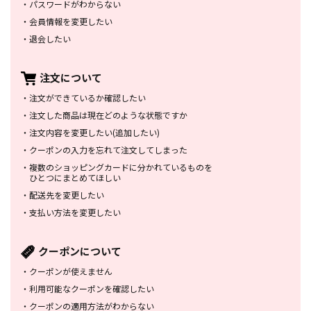
・
パスワードがわからない
・
会員情報を変更したい
・
退会したい
注文について
・
注文ができているか確認したい
・
注文した商品は
現在どのような状態ですか
・
注文内容を変更したい
(追加したい)
・
クーポンの入力を忘れて
注文してしまった
・
複数のショッピングカードに
分かれているものを
ひとつにまとめてほしい
・
配送先を変更したい
・
支払い方法を変更したい
クーポンについて
・
クーポンが使えません
・
利用可能なクーポンを確認したい
・
クーポンの適用方法がわからない