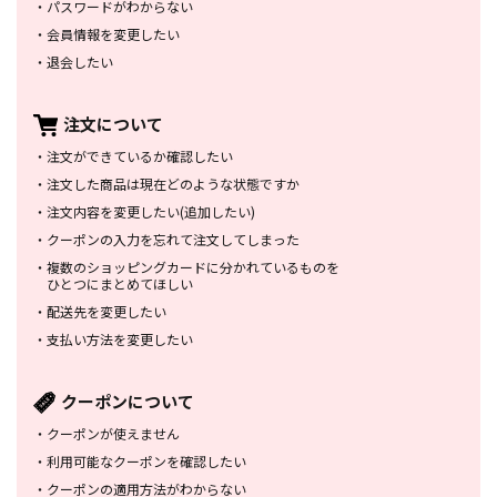
・
パスワードがわからない
・
会員情報を変更したい
・
退会したい
注文について
・
注文ができているか確認したい
・
注文した商品は
現在どのような状態ですか
・
注文内容を変更したい
(追加したい)
・
クーポンの入力を忘れて
注文してしまった
・
複数のショッピングカードに
分かれているものを
ひとつにまとめてほしい
・
配送先を変更したい
・
支払い方法を変更したい
クーポンについて
・
クーポンが使えません
・
利用可能なクーポンを確認したい
・
クーポンの適用方法がわからない