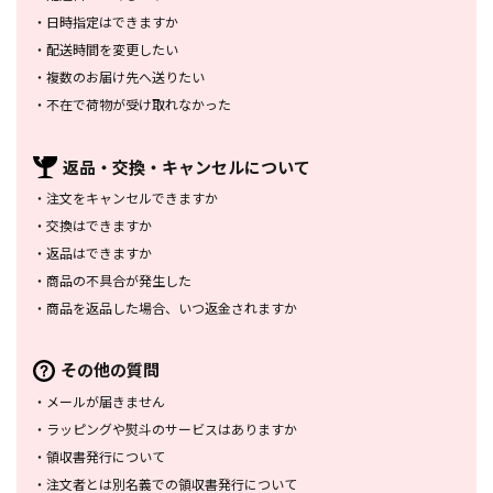
・
日時指定はできますか
・
配送時間を変更したい
・
複数のお届け先へ送りたい
・
不在で荷物が受け取れなかった
返品・交換・
キャンセルについて
・
注文をキャンセルできますか
・
交換はできますか
・
返品はできますか
・
商品の不具合が発生した
・
商品を返品した場合、
いつ返金されますか
その他の質問
・
メールが届きません
・
ラッピングや熨斗のサービスは
ありますか
・
領収書発行について
・
注文者とは別名義での領収書発行
について