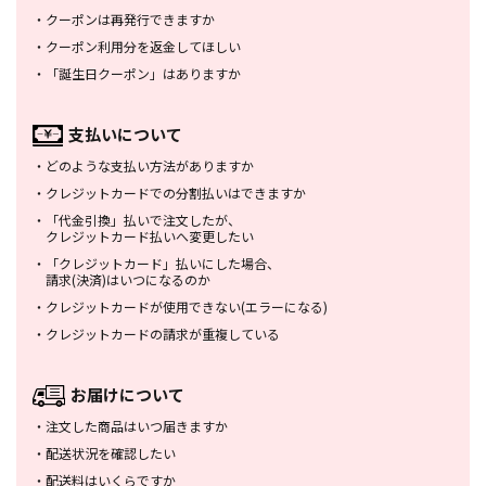
・
クーポンは再発行できますか
・
クーポン利用分を返金してほしい
・
「誕生日クーポン」はありますか
支払いについて
・
どのような支払い方法がありますか
・
クレジットカードでの分割払いは
できますか
・
「代金引換」払いで注文したが、
クレジットカード払いへ変更したい
・
「クレジットカード」払いにした場合、
請求(決済)はいつになるのか
・
クレジットカードが使用できない
(エラーになる)
・
クレジットカードの請求が重複している
お届けについて
・
注文した商品はいつ届きますか
・
配送状況を確認したい
・
配送料はいくらですか