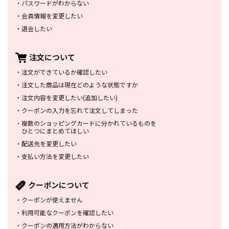
・
パスワードがわからない
・
会員情報を変更したい
・
退会したい
注文について
・
注文ができているか確認したい
・
注文した商品は
現在どのような状態ですか
・
注文内容を変更したい
(追加したい)
・
クーポンの入力を忘れて
注文してしまった
・
複数のショッピングカードに
分かれているものを
ひとつにまとめてほしい
・
配送先を変更したい
・
支払い方法を変更したい
クーポンについて
・
クーポンが使えません
・
利用可能なクーポンを確認したい
・
クーポンの適用方法がわからない