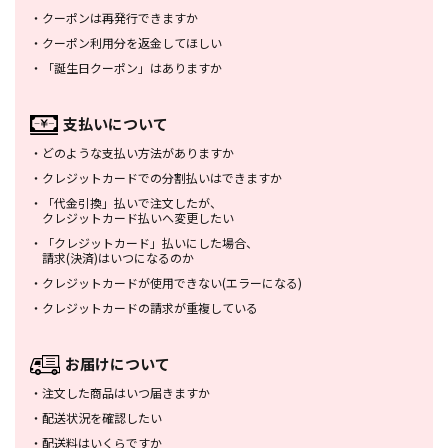
・
クーポンは再発行できますか
・
クーポン利用分を返金してほしい
・
「誕生日クーポン」はありますか
支払いについて
・
どのような支払い方法がありますか
・
クレジットカードでの分割払いは
できますか
・
「代金引換」払いで注文したが、
クレジットカード払いへ変更したい
・
「クレジットカード」払いにした場合、
請求(決済)はいつになるのか
・
クレジットカードが使用できない
(エラーになる)
・
クレジットカードの請求が重複している
お届けについて
・
注文した商品はいつ届きますか
・
配送状況を確認したい
・
配送料はいくらですか