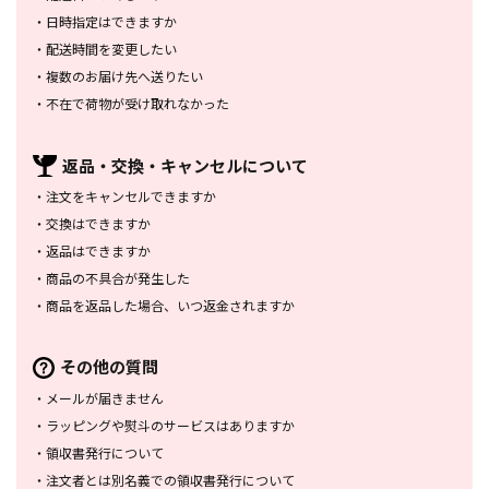
・
日時指定はできますか
・
配送時間を変更したい
・
複数のお届け先へ送りたい
・
不在で荷物が受け取れなかった
返品・交換・
キャンセルについて
・
注文をキャンセルできますか
・
交換はできますか
・
返品はできますか
・
商品の不具合が発生した
・
商品を返品した場合、
いつ返金されますか
その他の質問
・
メールが届きません
・
ラッピングや熨斗のサービスは
ありますか
・
領収書発行について
・
注文者とは別名義での領収書発行
について