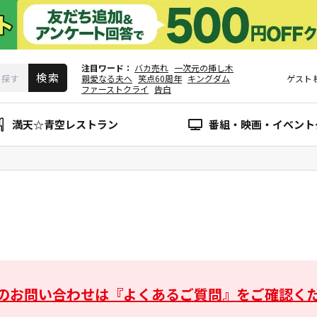
注目ワード
バカ売れ
一次元の挿し木
親愛なる夫へ
笑点60周年
キングダム
ゲスト
ファーストクライ
告白
満天☆青空レストラン
番組・映画・イベント
のお問い合わせは
『よくあるご質問』をご確認く