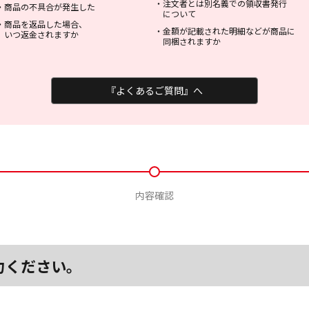
・
注文者とは別名義での領収書発行
・
商品の不具合が発生した
について
・
商品を返品した場合、
・
金額が記載された明細などが商品に
いつ返金されますか
同梱されますか
『よくあるご質問』へ
内容確認
力ください。