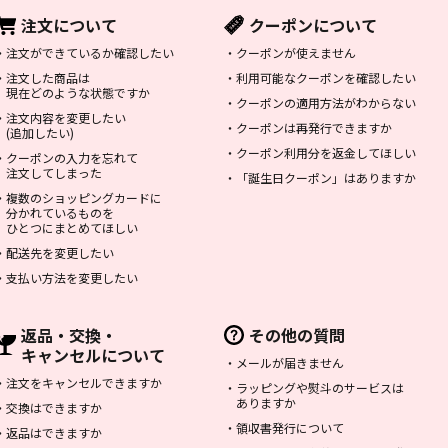
注文について
クーポンについて
・
注文ができているか確認したい
・
クーポンが使えません
・
注文した商品は
・
利用可能なクーポンを確認したい
現在どのような状態ですか
・
クーポンの適用方法がわからない
・
注文内容を変更したい
・
クーポンは再発行できますか
(追加したい)
・
クーポン利用分を返金してほしい
・
クーポンの入力を忘れて
注文してしまった
・
「誕生日クーポン」はありますか
・
複数のショッピングカードに
分かれているものを
ひとつにまとめてほしい
・
配送先を変更したい
・
支払い方法を変更したい
返品・交換・
その他の質問
キャンセルについて
・
メールが届きません
・
注文をキャンセルできますか
・
ラッピングや熨斗のサービスは
ありますか
・
交換はできますか
・
領収書発行について
・
返品はできますか