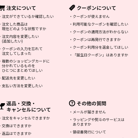
注文について
クーポンについて
・
注文ができているか確認したい
・
クーポンが使えません
・
注文した商品は
・
利用可能なクーポンを確認したい
現在どのような状態ですか
・
クーポンの適用方法がわからない
・
注文内容を変更したい
・
クーポンは再発行できますか
(追加したい)
・
クーポン利用分を返金してほしい
・
クーポンの入力を忘れて
注文してしまった
・
「誕生日クーポン」はありますか
・
複数のショッピングカードに
分かれているものを
ひとつにまとめてほしい
・
配送先を変更したい
・
支払い方法を変更したい
返品・交換・
その他の質問
キャンセルについて
・
メールが届きません
・
注文をキャンセルできますか
・
ラッピングや熨斗のサービスは
ありますか
・
交換はできますか
・
領収書発行について
・
返品はできますか