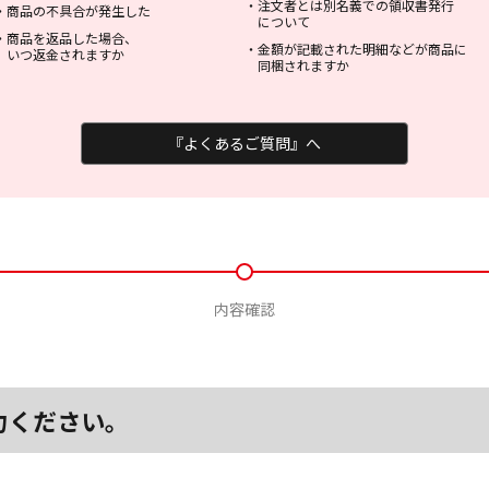
・
注文者とは別名義での領収書発行
・
商品の不具合が発生した
について
・
商品を返品した場合、
・
金額が記載された明細などが商品に
いつ返金されますか
同梱されますか
『よくあるご質問』へ
内容確認
力ください。