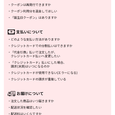
・
クーポンは再発行できますか
・
クーポン利用分を返金してほしい
・
「誕生日クーポン」はありますか
支払いについて
・
どのような支払い方法がありますか
・
クレジットカードでの分割払いは
できますか
・
「代金引換」払いで注文したが、
クレジットカード払いへ変更したい
・
「クレジットカード」払いにした場合、
請求(決済)はいつになるのか
・
クレジットカードが使用できない
(エラーになる)
・
クレジットカードの請求が重複している
お届けについて
・
注文した商品はいつ届きますか
・
配送状況を確認したい
・
配送料はいくらですか