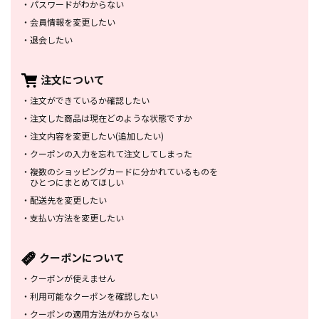
・
パスワードがわからない
・
会員情報を変更したい
・
退会したい
注文について
・
注文ができているか確認したい
・
注文した商品は
現在どのような状態ですか
・
注文内容を変更したい
(追加したい)
・
クーポンの入力を忘れて
注文してしまった
・
複数のショッピングカードに
分かれているものを
ひとつにまとめてほしい
・
配送先を変更したい
・
支払い方法を変更したい
クーポンについて
・
クーポンが使えません
・
利用可能なクーポンを確認したい
・
クーポンの適用方法がわからない