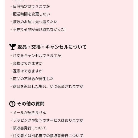
・
日時指定はできますか
・
配送時間を変更したい
・
複数のお届け先へ送りたい
・
不在で荷物が受け取れなかった
返品・交換・
キャンセルについて
・
注文をキャンセルできますか
・
交換はできますか
・
返品はできますか
・
商品の不具合が発生した
・
商品を返品した場合、
いつ返金されますか
その他の質問
・
メールが届きません
・
ラッピングや熨斗のサービスは
ありますか
・
領収書発行について
・
注文者とは別名義での領収書発行
について