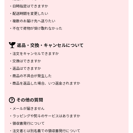
・
日時指定はできますか
・
配送時間を変更したい
・
複数のお届け先へ送りたい
・
不在で荷物が受け取れなかった
返品・交換・
キャンセルについて
・
注文をキャンセルできますか
・
交換はできますか
・
返品はできますか
・
商品の不具合が発生した
・
商品を返品した場合、
いつ返金されますか
その他の質問
・
メールが届きません
・
ラッピングや熨斗のサービスは
ありますか
・
領収書発行について
・
注文者とは別名義での領収書発行
について