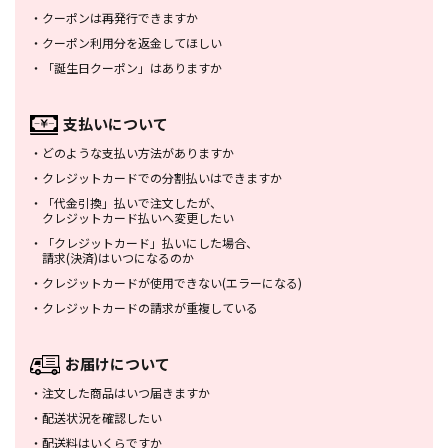
・
クーポンは再発行できますか
・
クーポン利用分を返金してほしい
・
「誕生日クーポン」はありますか
支払いについて
・
どのような支払い方法がありますか
・
クレジットカードでの分割払いは
できますか
・
「代金引換」払いで注文したが、
クレジットカード払いへ変更したい
・
「クレジットカード」払いにした場合、
請求(決済)はいつになるのか
・
クレジットカードが使用できない
(エラーになる)
・
クレジットカードの請求が重複している
お届けについて
・
注文した商品はいつ届きますか
・
配送状況を確認したい
・
配送料はいくらですか