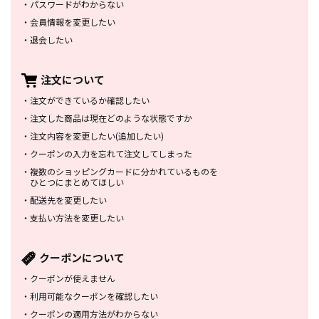
・
パスワードがわからない
・
会員情報を変更したい
・
退会したい
注文について
・
注文ができているか確認したい
・
注文した商品は
現在どのような状態ですか
・
注文内容を変更したい
(追加したい)
・
クーポンの入力を忘れて
注文してしまった
・
複数のショッピングカードに
分かれているものを
ひとつにまとめてほしい
・
配送先を変更したい
・
支払い方法を変更したい
クーポンについて
・
クーポンが使えません
・
利用可能なクーポンを確認したい
・
クーポンの適用方法がわからない