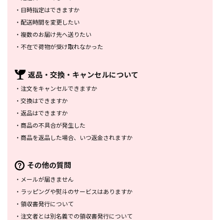
・
日時指定はできますか
・
配送時間を変更したい
・
複数のお届け先へ送りたい
・
不在で荷物が受け取れなかった
返品・交換・
キャンセルについて
・
注文をキャンセルできますか
・
交換はできますか
・
返品はできますか
・
商品の不具合が発生した
・
商品を返品した場合、
いつ返金されますか
その他の質問
・
メールが届きません
・
ラッピングや熨斗のサービスは
ありますか
・
領収書発行について
・
注文者とは別名義での領収書発行
について