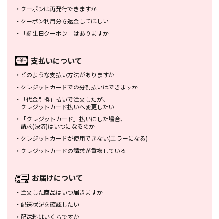
・
クーポンは再発行できますか
・
クーポン利用分を返金してほしい
・
「誕生日クーポン」はありますか
支払いについて
・
どのような支払い方法がありますか
・
クレジットカードでの分割払いは
できますか
・
「代金引換」払いで注文したが、
クレジットカード払いへ変更したい
・
「クレジットカード」払いにした場合、
請求(決済)はいつになるのか
・
クレジットカードが使用できない
(エラーになる)
・
クレジットカードの請求が重複している
お届けについて
・
注文した商品はいつ届きますか
・
配送状況を確認したい
・
配送料はいくらですか