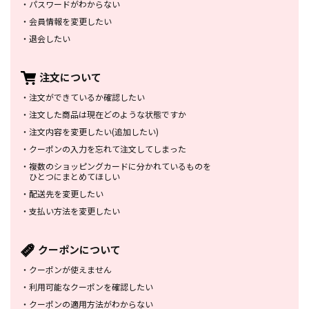
・
パスワードがわからない
・
会員情報を変更したい
・
退会したい
注文について
・
注文ができているか確認したい
・
注文した商品は
現在どのような状態ですか
・
注文内容を変更したい
(追加したい)
・
クーポンの入力を忘れて
注文してしまった
・
複数のショッピングカードに
分かれているものを
ひとつにまとめてほしい
・
配送先を変更したい
・
支払い方法を変更したい
クーポンについて
・
クーポンが使えません
・
利用可能なクーポンを確認したい
・
クーポンの適用方法がわからない