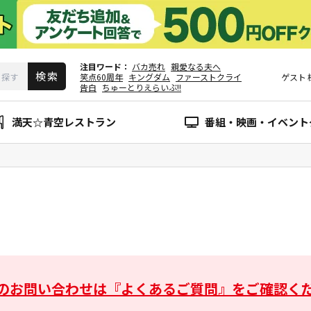
注目ワード
バカ売れ
親愛なる夫へ
笑点60周年
キングダム
ファーストクライ
ゲスト
告白
ちゅーとりえらいぶ!!
満天☆青空レストラン
番組・映画・イベント
のお問い合わせは
『よくあるご質問』をご確認く