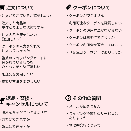
注文について
クーポンについて
・
注文ができているか確認したい
・
クーポンが使えません
・
注文した商品は
・
利用可能なクーポンを確認したい
現在どのような状態ですか
・
クーポンの適用方法がわからない
・
注文内容を変更したい
・
クーポンは再発行できますか
(追加したい)
・
クーポン利用分を返金してほしい
・
クーポンの入力を忘れて
注文してしまった
・
「誕生日クーポン」はありますか
・
複数のショッピングカードに
分かれているものを
ひとつにまとめてほしい
・
配送先を変更したい
・
支払い方法を変更したい
返品・交換・
その他の質問
キャンセルについて
・
メールが届きません
・
注文をキャンセルできますか
・
ラッピングや熨斗のサービスは
ありますか
・
交換はできますか
・
領収書発行について
・
返品はできますか