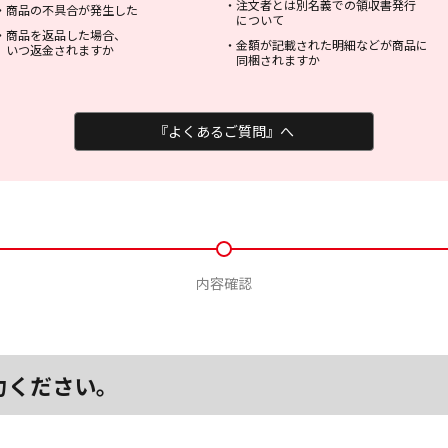
・
注文者とは別名義での領収書発行
・
商品の不具合が発生した
について
・
商品を返品した場合、
・
金額が記載された明細などが商品に
いつ返金されますか
同梱されますか
『よくあるご質問』へ
内容確認
力ください。